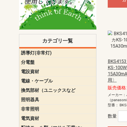
カ
カテゴリ一覧
誘導灯(非常灯)
一般型
一般型(みる
一般型長時間
一般型長時間
点滅形
誘導音付点
防湿・防雨
防湿・防雨
防湿・防雨形
クリーンル
床埋込型
防爆型
客席誘導灯
誘導灯リニ
誘導灯ガー
交換電池（
誘導灯交換
本体単体
パネル単体
リモコン
ク機能付)パ
けバッテリー
用）
クス
BKS41
分電盤
標準分電盤
電化対応
創エネ対応
あんしん機
分電盤補修
分電盤用ブ
プラスばん
フリーボッ
リニューア
WHMボック
WHM取付ボ
露出化粧枠
半埋込化粧
住宅分電盤
テンパール
KS-100
電設資材
パナソニック（
神保電器配
東芝配線器
未来工業製
三菱電機
明工社製品
テンパール
15A30
用〉
電線・ケーブル
切断対応
定尺
販売価格: 
換気部材（ユニックスなど
温度ヒュー
フィルター
防虫網
樹脂製グリ
スリーブキ
レジスター
ALCスリーブ-
ACEジョイ
ACEスリー
ACE止水板
厚型 グリル
薄型 グリル
中型 グリル
外風対策 角
外風対策 角
外風対策（
外風対策 丸
外風対策 丸
軒天井用 グ
床下通気用 
給気電動シ
パイプフー
ウェザーカ
防音フード
差圧式吸気
防火ダンパ
風量調整ダ
逆風止ダン
サイレンサ
止水板
UKDF風向
消音・フレ
耐火パテ
メーカー：
照明器具
遠藤照明（E
オーデリック（
コイズミ照
大光電機（DA
東芝ライテ
パナソニック（
三菱電機
クラコ
（panason
型番：
BKS
非常照明
ODELIC非常
三菱非常灯
東芝LED非
パナソニック
数量
電気資材
端子台
碍子
圧着端子・
差込みコネ
リレー
インシュロ
日動電工製
ねじなし電
ねじ付き電
厚鋼電線管Z
ボックス・
樹脂製ボッ
CD管・PF
金物類
雑材
エフレック