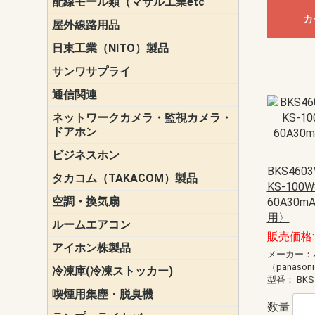
配線モール類（マサル工業etc
壁面用配線
光ファイバ
その他壁面
メタルモー
メタルエフ
ダクトモー
床面用配線
モール備品
エフ）
ー・Gモール
カ
屋外線路用品
PE支線ガー
ケーブル標
オプトケー
ザ・鳥獣害
自在バンド
電柱標識板
キラベルト
4mm電線防
SZスリーブ
スパイラル
支線ガード
保護カバー
日東工業（NITO）製品
カバースイ
キャビネッ
小型動力分
システムラ
端子台
盤用パーツ
プラボック
ブレーカ
サンワサプライ
ペリフェラ
タップ・UP
ケーブル
インク・用
アクセサリ
LAN
DOS／Vパ
通信関連
保安器
プロテクタ
ローゼット
工具・試験
端子取付金
端子板
端末装置
配線用金具
モジュラー
LAN圧着工
ルータ
エッジスイ
ネットワークカメラ・監視カメラ・
NSK（日本
パナソニック(P
ドアホン
ビジネスホン
日立（HITAC
ナカヨ
NEC
OKI
ヘッドセッ
ヤコブイェ
BKS46
タカコム（TAKACOM）製品
通話録音
留守番電話
音声応答転
緊急情報伝
日課放送
KS-100
空調・換気扇
標準換気扇
ダクト換気
有圧換気扇
インダクト
パイプファ
シロッコフ
斜流ダクト
エアカーテ
システム部
60A30
用〉
ルームエアコン
三菱電機(MIT
ダイキン(DAI
販売価格: 
アイホン株製品
テレビドア
ドアホン親
ドアホン子
メーカー：
（panason
冷凍庫(冷凍ストッカー)
型番：
BKS
喫煙用集塵・脱臭機
スモークダ
数量