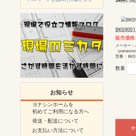
34件
の商
BKS900
販売価格: 
メーカー：
（panason
型番：
BKS
数量
お知らせ
ヨナシンホームを
初めてご利用になる方へ
発送・配送について
カ
お支払い方法について