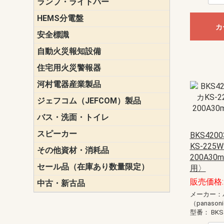
ランプ・ライトバー
パナソニック(P
東芝ライテ
ENDO（遠
三菱電機
HEMS分電盤
マルチ通信
カ
安全標識
誘導標識
自動火災報知設備
パナソニック（
ホーチキ（HO
能美防災（N
ニッタン（NI
住宅用火災警報器
けむり当番
ねつ当番
ガス当番
河村電器産業製品
キャビネッ
動力分電盤
ジェフコム（JEFCOM）製品
LANツール
LEDイルミ
アンカー・
エアコン部
ケーブル保
ケーブル索
リール
作業工具
作業用照明
切削工具
収納機器・
検電器・計
腰回り品・
通線工具
電設化成品
高所作業ポ
パーツ＆ツ
バス・洗面・トイレ
便座
スピーカー
天井スピー
壁掛型スピ
ホーンスピ
コラムスピ
コンパクト
モニタース
インテリア
スピーカー
防滴型スピ
ホール用ス
マルチユー
BKS42
KS-225
その他資材・消耗品
ビニールテープ
自己融着テ
養生テープ
丸エフ
ネオシール
200A3
セール品（在庫あり数量限定）
照明器具
換気スイッ
ランプ・電
その他資材
用〉
販売価格: 
中古・新古品
配線器具
照明器具
メーカー：
（panason
型番：
BKS