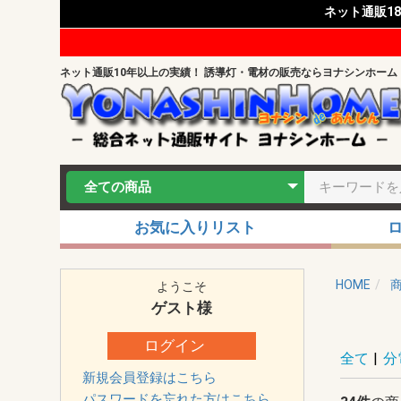
ネット通販1
ネット通販10年以上の実績！ 誘導灯・電材の販売ならヨナシンホーム
お気に入りリスト
HOME
ようこそ
ゲスト
様
ログイン
全て
|
分
新規会員登録はこちら
パスワードを忘れた方はこちら