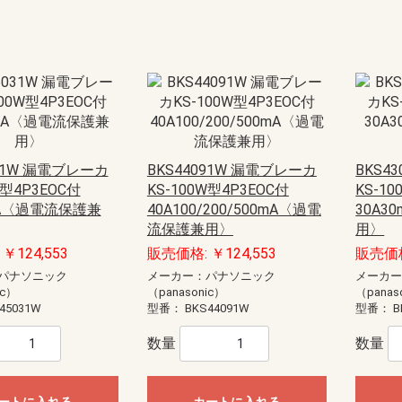
031W 漏電ブレーカ
BKS44091W 漏電ブレーカ
BKS4
W型4P3EOC付
KS-100W型4P3EOC付
KS-1
mA〈過電流保護兼
40A100/200/500mA〈過電
30A3
流保護兼用〉
用〉
￥124,553
販売価格: ￥124,553
販売価格:
パナソニック
メーカー：パナソニック
メーカ
ic）
（panasonic）
（panas
45031W
型番：
BKS44091W
型番：
B
数量
数量