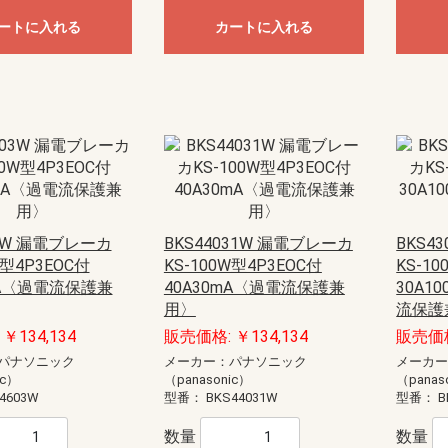
モール（エフ・ニュー
ー配線用モール
配線用モール（ケーサ
ル
モール
ル
モール（ガードマン）
ニュー・エフモール
エフモール
オプトモール
テープ付オプトモール
イリズミ
デズミ
マガリ
貫通カバー
ファイバーホルダー
タチアゲ
フレキジョイント
引込カバー
ケーサー
Gモール
テープ付スリットモール
メタルモール
ジョイントカップリング
ブッシング
フラットエルボ
インターナルエルボ
エクスターナルエルボ
ティー
コンビネーションコネクター
コーナーボックス
ジャンクションボックス
ストレートボックスコネクター
フレキジョイント
エンドキャップ
ジョイントカップリング後付け型
フラットエルボ後付け型
インターナルエルボ後付け型
エクスターナルエルボ後付け型
パーテーション
ケーブルパッチン
アースバー
メタルモール用補修塗料
ボックス
ボックスセパレータ
ジョイントキャップ
エンド
フリージョイント
アウトレット
その他等
メタルエフモールテープ付
イリズミ
デズミ
エンド
マガリ
コンビネーション
ジョイントカバー
ブッシング
フレキジョイント
エムケーダクト
屋外用エムケーダクト
エルダクト
ガードマンII R型
ガードマンII R型（セパレートタイ
ガードマンII 平面マガリ
ガードマンII T型ブンキ
ガードマンII GIIフリーレット
ガードマンII ブンキ
ガードマンII タチアゲ
ガードマンII コンセントボックス
ガードマンII エンド
ガードマンII パーテーション
ガードマンII アルミ
ガードマンII アルミ 平面マガリ
ガードマンII アルミ T型ブンキ
ガードマンII フラット
軟質プロテクタ
ガードマンII ラン
モールカッター
マヂックステッカー
その他関連商品
）
プ）
ートに入れる
カートに入れる
ド
識・防護カバー
ブルカバー
対策トゲつきシート
用保護カバー
護カバー
スリーブ
イエロー
トラ
ジョイントタイプ
オーバーラップタイプ丸型ケーブ
オーバーラップタイプSSケーブル
ル用
用
ッチ
ト
電盤
ック
ス
【CKS】電線直締用
【CKL】圧着端子用
【CBS】バック式
【DCS】切換
【DBS】バック式切換
ORZ形屋外用キャビネット
ステンレス屋外用キャビネット
盤用キャビネット
主幹：ELB
主幹：CB
ラックオプション
【HP-J】一次送り
【TBE】固定式（経済形）
【TBF-J】ブレーカ用(経済形)
【TBF-W】ブレーカ用(経済形)
【TBJ】分岐（一種耐熱登録品）
【TBN】ニュートラル端子
【TBP】電力用
【TBS】スタッド（一種耐熱登録
【TBT】二段形
【TBZ・TBZ-A】ブレーカ用(直結
【TBZ-E】アース用(直締端子形)
【TK】協約形
オプション
配線用
盤取付用
汎用タイプ
高性能タイプ
仮設ボックス
コントロールボックス（小型FA
情報通信ボックス
プルボックス
エンクローズドブレーカ
サーキットブレーカ
プラグインブレーカ
漏電ブレーカ
品）
端子形・リペア端子形)
用）
ル
S
紙
ーツ
ドッキング
エクステンダー
BTヘッドセット
ビーコン
USB季節商品
USBグッズ
ゲーム関連
LED
ドッキングステーション
拡声器
NFC
メディアプレーヤー
ラミネータ
BTヘッドセット・アダプタ
スキャナ
カメラ
その他ペリフェラル
プレゼンテーション
コードリーダー
KVM
スピーカー
シュレッダー
NFC・ビーコン
ヘッドホン・マイク
キーボード
マウス
USBハブ
カードリーダー
USBコンバータ他
テンキー
分配器
切替器(KVM以外)
モバイルバッテリー
ACアダプタ
タップ
HDMIケーブル
変換アダプタ
変換アダプタ他
電話ケーブル・アダプタ
IEEE1394ケーブル
SCSIケーブル
USBケーブル
プリンタケーブル
AVケーブル
RS-232Cケーブル
その他ケーブル
モニタケーブル
アダプタ他
用紙
インクジェットラベル
レーザー用紙
レーザーラベル
手作り用紙
インク
その他用紙
インクジェット用紙
マルチラベル
タブレットケース
タッチペン
マウスアクセサリー
車載アクセサリー
リストレスト
フィルター
メモリーケース
バッグ
スマートフォン
インナー・クッション
タブレット
メモリーケース
電子辞書
スタンド
各種カバー
PDA
メディアケース
カメラアクセサリ
データホルダー
保護フィルム
クリーナー
セキュリティ用品
キーボードカバー
耐震グッズ
マウスパッド
ケーブルアクセサリ
LAN機器
光ケーブル他
LANケーブル
LANケーブル用機器
ノートクーラー
DOS/Vパーツ
ー
器
具
プラグ
具・治具他
ッチ
通信用
電話用
セキュリティ機器）
anasonic)
レコーダー
IPネットワークカメラ
スイッチ
コンバーター・トランシーバ
ビデオサーバ
オプション品
モニター
ダミーカメラ
防犯シール・防犯看板
屋外センサーカメラ
玄関子機
増設用子機
増設モニター・モニター子機
テレビドアホン
ネットワークドアホン
ホームネットワークシステム
オプション
HI）
ト
ンセン
integralX
Xiシリーズ
IFシリーズ
アスパイアX
03W 漏電ブレーカ
BKS44031W 漏電ブレーカ
BKS4
送
達
W型4P3EOC付
KS-100W型4P3EOC付
KS-1
扇
ファン
ン
ァン
ファン
ン
材
三菱電機
パナソニック電工
三菱電機
パナソニック電工
業務用有圧換気扇
有圧換気扇システム部材
三菱電機
パナソニック電工
ストレートシロッコファン24時間
ストレートシロッコファン
片吸込形シロッコファン
三菱電機
パナソニック電工
三菱電機
パナソニック電工
産業用送風機システム部材
mA〈過電流保護兼
40A30mA〈過電流保護兼
30A10
用〉
流保護
SUBISHI)
KIN)
6畳用
8畳用
10畳用
12畳用
14畳用
16畳用
18畳用
20畳用
23畳用
26畳用
29畳用
6畳用
8畳用
10畳用
12畳用
14畳用
18畳用
20畳用
23畳用
26畳用
29畳用
￥134,134
販売価格: ￥134,134
販売価格:
ホンセット品
機
機
パナソニック
メーカー：パナソニック
メーカ
ic）
（panasonic）
（panas
4603W
型番：
BKS44031W
型番：
B
ッシュ
スモークナビ搭載シリーズ
フラットシリーズ
コンパクトタイプ
交換用フィルター
数量
数量