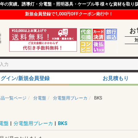
8年の実績。誘導灯・分電盤・照明器具・ケーブル等 様々な資材を取り
新規会員登録で1,000円OFFクーポン発行中！
お
ログイン/新規会員登録
お見積もり
商品一覧ページ
分電盤
分電盤用ブレーカ
BKS
電盤
|
分電盤用ブレーカ
|
BKS