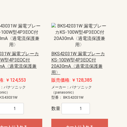
3031W 漏電ブレーカ
BKS42031W 漏電ブレーカ
00W型4P3EOC付
KS-100W型4P3EOC付
0mA〈過電流保護兼
20A30mA〈過電流保護兼
用〉
 ￥124,553
販売価格: ￥128,385
ー：パナソニック
メーカー：パナソニック
onic）
（panasonic）
KS43031W
型番：
BKS42031W
数量