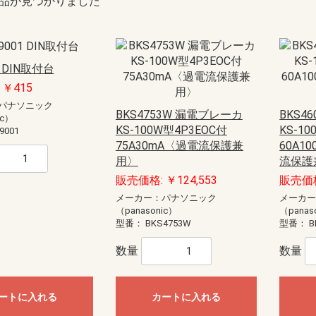
品が見つかりました
1 DIN取付台
￥415
パナソニック
BKS4753W 漏電ブレーカ
BKS4
ic）
KS-100W型4P3EOC付
KS-1
9001
75A30mA〈過電流保護兼
60A10
用〉
流保護
販売価格: ￥124,553
販売価格:
メーカー：パナソニック
メーカ
（panasonic）
（panas
型番：
BKS4753W
型番：
B
数量
数量
ートに入れる
カートに入れる