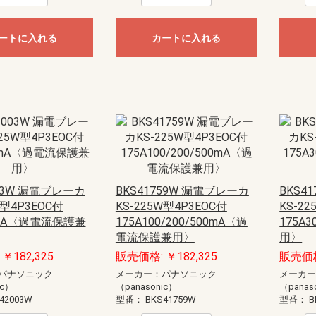
anasonic)
ック
藤照明）
20W
40W
E11
E12
E17
E26
直管LED（GX16t-5）
直管LED（GZ16）
ユニットドーム形
ユニットフラット形
型
EV・PHEV充電回路・エコキュー
EV・PHEV充電回路・太陽光発電
あかりぷらすばん
エコキュート・IH対応
エコキュート・電温・IH対応
かみなりあんしんばん あかり付
かみなりあんしんばん
ダブル発電対応
創蓄連携システム対応（自立出力
創蓄連携システム対応（自立出力
太陽光発電システム・エコキュー
太陽光発電システム・エコキュー
太陽光発電システム対応
地震あんしんばん
地震かみなりあんしんばん
電温・IH対応
燃料電池（ガス発電）システム対
標準タイプ
標準タイプ大型FreeS付
ートに入れる
カートに入れる
ト・IH対応
ステム・エコキュート・IH対応
単相2線用）
単相3線用）
ト・IH対応
ト・電温・IH対応
応
蓄光誘導標識
一般誘導標識
Panasonic）
CHIKI）
OHMI）
TTAN）
アドバンスP-1シリーズ
一般型感知器
電子式自己保持型熱感知器（熱オ
差動式分布型感知器
光電式スポット型感知器（煙サイ
煙感知器
光電式分離型感知器
炎感知器
遠隔試験機能付感知器
連携型ワイヤレス感知器
感知器ベース
火災通報装置
音響装置
発信機
表示灯
総合盤
P型1級受信機
P型2級受信機
副受信機
受信機関連商品
周辺機器
防排煙設備
ガス漏れ集中監視システム
R型防災システム
周辺機器
非常警報設備（複合装置）
非常警報設備（システム用）
点検器具
感知器
R型・GR型システム
P型受信機
機器収容箱（総合盤）
P型発信機
P型設備機器その他
非常警報設備
住宅情報設備
ガス漏れ火災警報設備
防排煙設備
超高感度煙検知システム
アクセサリー・保守用品
P型インターフェイス盤
P型火災／複合火災受信機
P型受信機用埋込ボックス・埋込枠
R型防災システム
ガス漏れ火災警報設備
熱感知器
煙感知器
炎感知器
感知器付属品
押し釦・消火栓始動スイッチ
音響装置
火災通報装置
関連機器
機器収容箱
共同住宅用防災システム
試験器
住宅防災システム
消火器
消火栓始動器
中継器・中継器収納箱
特定小規模施設向け防災システム
発信機
避雷ユニット
非常警報設備
非常電話システム
標識板
表示機
表示灯
防火・防排煙設備
耐圧防爆用
本質安全防爆用
補用部品・予備品
P型受信機
R型・GR型受信機
ガス系消火設備
ガス漏れ警報設備
サージアブソーバ
スプリンクラー設備
ニッカド蓄電池
プロテクタ
ベル
移報用装置・耐雷基板・ラベル
炎検知器
火災検知システム（機器内組込用
火災通報装置
感知器
機器収容箱
共同・特定共同住宅用
試験器・アドレス設定器
住宅用防災機器
消火器
消火栓始動装置
耐圧防爆機器
着脱器・試験器
中継器盤
中継機電源
中継機本体
超高感度環境監視システム
発信機
非常警報設備
表示灯
防火・排煙設備
補修品
泡消火設備
ートセンサ）
バーセンサ）
ト
盤用露出形BXT・FXT
盤用露出形BXTH・FXTH
盤用埋込形BXU・FXU
熱機器収納BXH・FXH
安定器収納FXA
ルーバー付盤用FXL
制御盤用屋内外兼用RXG
盤用屋内外兼用RXG-IP54
盤用屋内外兼用RXGB-IP54
盤用屋内外兼用RXV-IP44
屋外盤用木板ベースPOGB-IP55
屋外盤用鉄板ベースPOG-IP55
・部材
ネーション
ネジ
材
護収納
引具
器具
車載備品
測器
安全保護具・収納具
ール
ールボックス
LANケーブル
LANチェッカー
LAN工具
モジュラージャック
モジュラープラグ
LEDクリスタルモチーフ
LEDストリングライト
LEDテープライト
LEDデザインストリングライト
LEDルミネーション（SJ-NHシリ
LEDルミネーション（SJ-NHシリ
LEDルミネーション（SJ-NHシリ
LEDルミネーション（SJ-NHシリ
LEDルミネーション（SJXシリー
LEDルミネーション（SJXシリー
LEDルミネーション（SJXシリー
LEDルミネーション（SJXシリー
LEDルミネーション（SJXシリー
LEDルミネーション（SJXシリー
LEDルミネーション（SJXシリー
LEDルミネーション（SJXシリー
LEDルミネーション（SJシリー
LEDルミネーション（SJシリー
LEDルミネーション（SJシリー
LEDルミネーション（SJシリー
LEDルミネーション（SJシリー
LEDルミネーション（SJシリー
LEDルミネーション（SJシリー
LEDルミネーション（SJシリー
LEDルミネーション（SJシリー
LEDルミネーション（SJシリー
SDXシリーズ
イルミネーション（その他）
イルミネーション（卓上タイプ）
ライトアップ用投光器
ロッド点滅灯（LED）40mmピッチ
ロッド点滅灯（LED）75mmピッチ
ロッド点滅灯（LED）共通部品
連結すずらん灯タイプ（LED）
ALC用
コンクリート用
ワッシャー
中空壁用
六角ナット
多用途
寸切りボルト用特殊ナット
小ネジ
木工用
石膏ボード用
軽天ビス
鋼板用
エアコン洗浄部材
ダクト部材
ドレンホース
室外機取付台
配管部材
ケーブルプロテクター
ケーブルプロテクター（増設型）
ケーブルマット
床用モール
床用モール（フラット型）
床用モール（増設型）
段差用バリアフリープロテクター
段差用バリアフリーモール（室内
FRP竿
その他
カーボン竿
ジョイント式ロッド
ジョイント式呼線
金属竿
CD管リール
ロープリール
検尺器
電線リール（据置き型）
電線リール（現場向き）
ストリッパー
ツールキット
ドライバー・レンチ
ナイフ・ノコ
ハンマー・その他工具
ペンチ・ニッパー
各種カッター
圧着工具
電動工具
LEDライト
コンパクトライト
ハロゲンライト
ヘッドライト
ライトスタンド
乾電池式ライト
作業用テープライト
充電式ライト
直管形スリムライト
蛍光ライト
コア
コンクリートドリル
ステップドリル
タップ
チップソー・カッター・切断砥石
バンドソー
パンチャー
ホールソー
切削油
木工ドリル
木工ドリル（フレキシブルシャフ
火花飛散防止具
磁器タイル用ドリル
鉄工ドリル
パーツ＆ツールボックス
車載用収納・車載備品
レーザー墨出し器
検電器
計測器
はしご・脚立用品
ハーネス・ランヤード
ホルダー
ランヤード・補助帯
ワークウェア・サポートウェア
ワークポジショニング用器具
収納具
手袋・靴カバー
熱中症対策アイテム
腰袋
腰道具セット
エアー通線
ケーブルグリップ
ロープ
入線潤滑剤
呼線（スチール）
地中線工具
管内清掃用具
電動入線機
亜鉛塗料スプレー
発泡ウレタン充填剤
絶縁・防触スプレー
ランプチェンジャー
高所作業工具
パーツボックス
ーズ）アイスクルカーテン（部
ーズ）クロスネット（部品）
ーズ）ストリング（部品）
ーズ）共通部品
ズ）LEDジョイントモチーフ（部
ズ）LEDストリング（部品）
ズ）LEDソフトネオン（部品）
ズ）LEDフォール（部品）
ズ）LEDフラッシュボール（部
ズ）LEDホタル（部品）
ズ）モチーフ（部品）
ズ）共通部品
ズ）アイスクルカーテン（部品）
ズ）キャンドル・電球ライト（部
ズ）クロスネット（部品）
ズ）スティックライト（部品）
ズ）ストリング（部品）
ズ）テープライト（部品）
ズ）フォール（部品）
ズ）プロジェクションライト（部
ズ）モチーフ（部品）
ズ）共通部品
（屋外用）
用）
ト）
ウォシュレット
品）
品）
品）
品）
品）
カー
ーカー
ーカー
ーカー
スピーカー
ピーカーシステム
デザインスピーカー
システム
ーカーシステム
ピーカーシステム
ススピーカーシステム
埋込型
露出型
片面型
両面型
関連商品
コンビネーションタイプ
ワイドホーンスピーカー
セパレートタイプ
ストレートホーンスピーカー
本体
関連商品
一般タイプ
コンパクトスピーカー
スリムスピーカー
防球構造型スピーカー
サウンドアロースピーカー
関連商品
ボックスタイプ
スリムタイプ
関連商品
003W 漏電ブレーカ
BKS41759W 漏電ブレーカ
BKS4
W型4P3EOC付
KS-225W型4P3EOC付
KS-2
(IVテープ)
ープ
0mA〈過電流保護兼
175A100/200/500mA〈過
175A
チ
球
・消耗品
スポットライト
ダウンライト
ブラケットライト
ベースライト
非常灯・誘導灯
電流保護兼用〉
用〉
￥182,325
販売価格: ￥182,325
販売価格:
コンセント
パナソニック
メーカー：パナソニック
メーカ
ic）
（panasonic）
（panas
42003W
型番：
BKS41759W
型番：
B