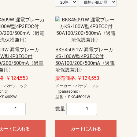
609W 漏電ブレーカ
BKS45091W 漏電ブレーカ
00W型4P3EOC付
KS-100W型4P3EOC付
0/200/500mA〈過電
50A100/200/500mA〈過電
兼用〉
流保護兼用〉
 ￥124,553
販売価格: ￥124,553
ー：パナソニック
メーカー：パナソニック
onic）
（panasonic）
KS4609W
型番：
BKS45091W
数量
カートに入れる
カートに入れる