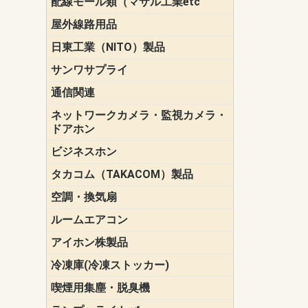
配線モール類（マサル工業etc
壁面用配線
光ファイバ
その他壁面
メタルモー
メタルエフ
ダクトモー
床面用配線
モール備品
エフ）
ー・Gモール
屋外線路用品
PE支線ガー
ケーブル標
オプトケー
ザ・鳥獣害
自在バンド
電柱標識板
キラベルト
4mm電線防
SZスリーブ
スパイラル
支線ガード
保護カバー
日東工業（NITO）製品
カバースイ
キャビネッ
小型動力分
システムラ
端子台
盤用パーツ
プラボック
ブレーカ
サンワサプライ
ペリフェラ
タップ・UP
ケーブル
インク・用
アクセサリ
LAN
DOS／Vパ
通信関連
保安器
プロテクタ
ローゼット
工具・試験
端子取付金
端子板
端末装置
配線用金具
モジュラー
LAN圧着工
ルータ
エッジスイ
ネットワークカメラ・監視カメラ・
NSK（日本
パナソニック(P
ドアホン
ビジネスホン
日立（HITAC
ナカヨ
NEC
OKI
ヘッドセッ
ヤコブイェ
タカコム（TAKACOM）製品
通話録音
留守番電話
音声応答転
緊急情報伝
日課放送
空調・換気扇
標準換気扇
ダクト換気
有圧換気扇
インダクト
パイプファ
シロッコフ
斜流ダクト
エアカーテ
システム部
ルームエアコン
三菱電機(MIT
ダイキン(DAI
アイホン株製品
テレビドア
ドアホン親
ドアホン子
冷凍庫(冷凍ストッカー)
喫煙用集塵・脱臭機
スモークダ