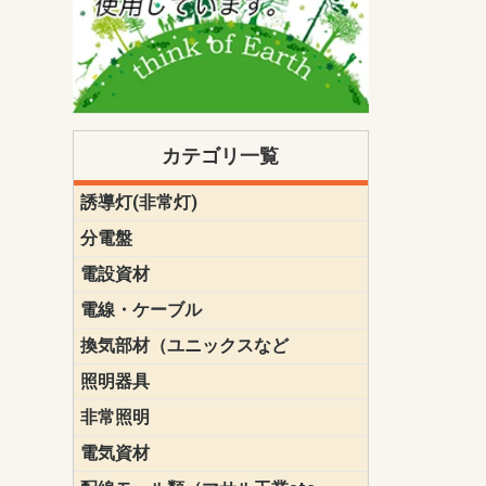
カテゴリ一覧
誘導灯(非常灯)
一般型
一般型(みる
一般型長時間
一般型長時間
点滅形
誘導音付点
防湿・防雨
防湿・防雨
防湿・防雨形
クリーンル
床埋込型
防爆型
客席誘導灯
誘導灯リニ
誘導灯ガー
交換電池（
誘導灯交換
本体単体
パネル単体
リモコン
ク機能付)パ
けバッテリー
用）
クス
分電盤
標準分電盤
電化対応
創エネ対応
あんしん機
分電盤補修
分電盤用ブ
プラスばん
フリーボッ
リニューア
WHMボック
WHM取付ボ
露出化粧枠
半埋込化粧
住宅分電盤
テンパール
電設資材
パナソニック（
神保電器配
東芝配線器
未来工業製
三菱電機
明工社製品
テンパール
電線・ケーブル
切断対応
定尺
換気部材（ユニックスなど
温度ヒュー
フィルター
防虫網
樹脂製グリ
スリーブキ
レジスター
ALCスリーブ-
ACEジョイ
ACEスリー
ACE止水板
厚型 グリル
薄型 グリル
中型 グリル
外風対策 角
外風対策 角
外風対策（
外風対策 丸
外風対策 丸
軒天井用 グ
床下通気用 
給気電動シ
パイプフー
ウェザーカ
防音フード
差圧式吸気
防火ダンパ
風量調整ダ
逆風止ダン
サイレンサ
止水板
UKDF風向
消音・フレ
耐火パテ
照明器具
遠藤照明（E
オーデリック（
コイズミ照
大光電機（DA
東芝ライテ
パナソニック（
三菱電機
クラコ
非常照明
ODELIC非常
三菱非常灯
東芝LED非
パナソニック
電気資材
端子台
碍子
圧着端子・
差込みコネ
リレー
インシュロ
日動電工製
ねじなし電
ねじ付き電
厚鋼電線管Z
ボックス・
樹脂製ボッ
CD管・PF
金物類
雑材
エフレック