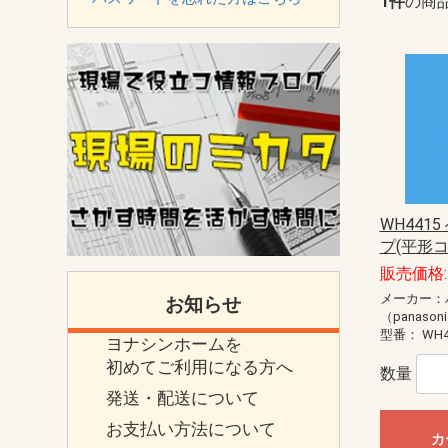
1件
の商
WH441
プ(平形コ
販売価格: 
メーカー：
お知らせ
（panason
型番：
WH4
ヨナシンホームを
初めてご利用になる方へ
数量
発送・配送について
お支払い方法について
カ