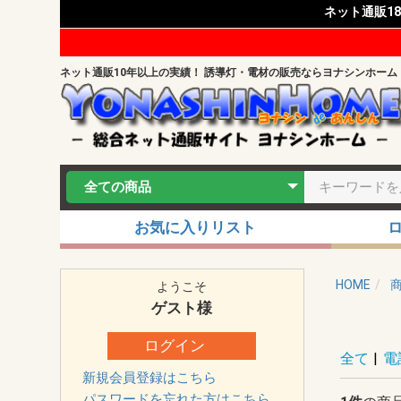
ネット通販1
ネット通販10年以上の実績！ 誘導灯・電材の販売ならヨナシンホーム
お気に入りリスト
HOME
ようこそ
ゲスト
様
ログイン
全て
|
電
新規会員登録はこちら
パスワードを忘れた方はこちら