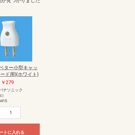
品が見つかりました
5 ベター小型キャッ
ード用)(ホワイト)
￥279
パナソニック
ic）
415
ートに入れる