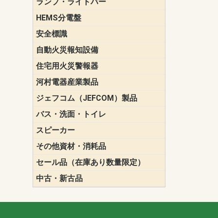
ランプ・ライトバー
パナソニック(P
東芝ライテ
ENDO（遠
三菱電機
HEMS分電盤
マルチ通信
安全標識
誘導標識
自動火災報知設備
パナソニック（
ホーチキ（HO
能美防災（N
ニッタン（NI
住宅用火災警報器
けむり当番
ねつ当番
ガス当番
河村電器産業製品
キャビネッ
動力分電盤
ジェフコム（JEFCOM）製品
LANツール
LEDイルミ
アンカー・
エアコン部
ケーブル保
ケーブル索
リール
作業工具
作業用照明
切削工具
収納機器・
検電器・計
腰回り品・
通線工具
電設化成品
高所作業ポ
パーツ＆ツ
バス・洗面・トイレ
便座
スピーカー
天井スピー
壁掛型スピ
ホーンスピ
コラムスピ
コンパクト
モニタース
インテリア
スピーカー
防滴型スピ
ホール用ス
マルチユー
その他資材・消耗品
ビニールテープ
自己融着テ
養生テープ
丸エフ
ネオシール
セール品（在庫あり数量限定）
照明器具
換気スイッ
ランプ・電
その他資材
中古・新古品
配線器具
照明器具