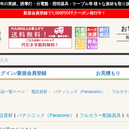
8年の実績。誘導灯・分電盤・照明器具・ケーブル等 様々な資材を取り
新規会員登録で1,000円OFFクーポン発行中！
お
ログイン/新規会員登録
お見積もり
商品一覧ページ
電設資材
パナソニック（Panasonic）
フルカラ
設資材
|
パナソニック（Panasonic）
|
フルカラー配線器具
|