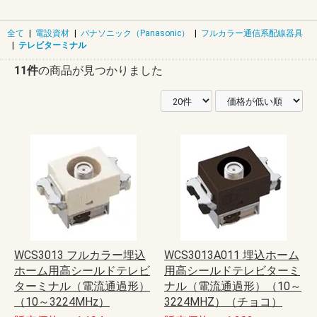
全て
|
電設資材
|
パナソニック（Panasonic）
|
フルカラー通信系配線器具
|
テレビターミナル
11件
の商品が見つかりました
WCS3013 フルカラー埋込
WCS3013A011 埋込ホーム
ホーム用高シールドテレビ
用高シールドテレビターミ
ターミナル（電流通過形）
ナル（電流通過形）（10～
（10～3224MHz）
3224MHZ）（チョコ）