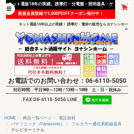
ネット通販18年の実績。誘導灯・分電盤・照明器具・ケ
0
新規会員登録で1,000円OFFクーポン発行中！
ーブル等 様々な資材を取り扱っています。
ネット通販10年以上の実績！ 誘導灯・電材の販売ならヨナシンホー
ム
お電話でのお問い合わせ：06-6110-5050
対応時間：平日9時～12時 / 13時～18時 土・日・祝休み
FAX:06-6110-5056 LINE：
HOME
商品一覧ページ
電設資材
パナソニック（Panasonic）
フルカラー通信系配線器具
テレビターミナル