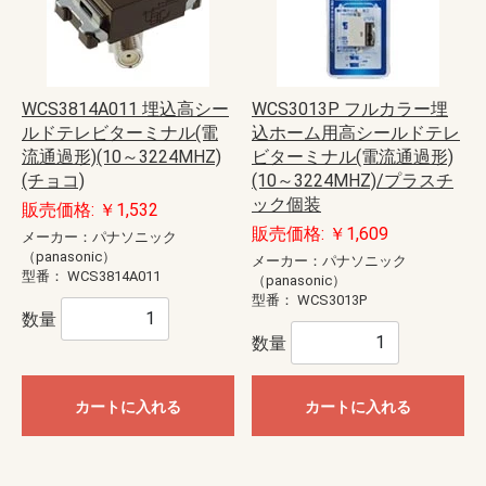
WCS3814A011 埋込高シー
WCS3013P フルカラー埋
ルドテレビターミナル(電
込ホーム用高シールドテレ
流通過形)(10～3224MHZ)
ビターミナル(電流通過形)
(チョコ)
(10～3224MHZ)/プラスチ
ック個装
販売価格: ￥1,532
販売価格: ￥1,609
メーカー：パナソニック
（panasonic）
メーカー：パナソニック
型番：
WCS3814A011
（panasonic）
型番：
WCS3013P
数量
数量
カートに入れる
カートに入れる