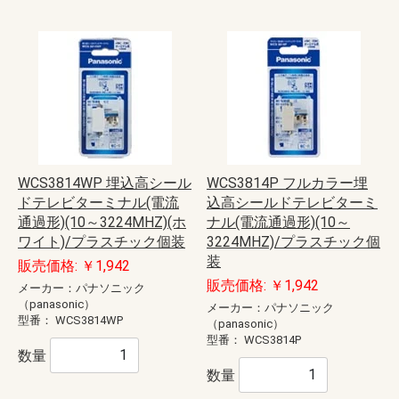
WCS3814WP 埋込高シール
WCS3814P フルカラー埋
ドテレビターミナル(電流
込高シールドテレビターミ
通過形)(10～3224MHZ)(ホ
ナル(電流通過形)(10～
ワイト)/プラスチック個装
3224MHZ)/プラスチック個
装
販売価格: ￥1,942
販売価格: ￥1,942
メーカー：パナソニック
（panasonic）
メーカー：パナソニック
型番：
WCS3814WP
（panasonic）
型番：
WCS3814P
数量
数量