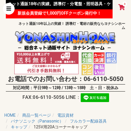
ネット通販18年の実績。誘導灯・分電盤・照明器具・ケ
0
新規会員登録で1,000円OFFクーポン発行中！
ーブル等 様々な資材を取り扱っています。
ネット通販10年以上の実績！ 誘導灯・電材の販売ならヨナシンホー
ム
お電話でのお問い合わせ：06-6110-5050
対応時間：平日9時～12時 / 13時～18時 土・日・祝休み
FAX:06-6110-5056 LINE：
HOME
商品一覧ページ
電設資材
パナソニック（Panasonic）
フルカラー配線器具
キャップ
125V用20Aコーナーキャップ