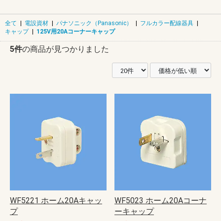
全て
|
電設資材
|
パナソニック（Panasonic）
|
フルカラー配線器具
|
キャップ
|
125V用20Aコーナーキャップ
5件
の商品が見つかりました
WF5221 ホーム20Aキャッ
WF5023 ホーム20Aコーナ
プ
ーキャップ