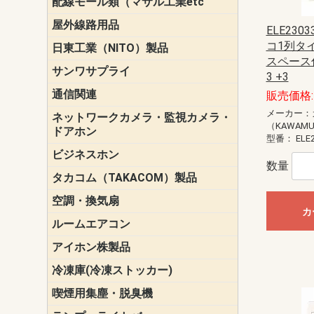
配線モール類（マサル工業etc
壁面用配線
光ファイバ
その他壁面
メタルモー
メタルエフ
ダクトモー
床面用配線
モール備品
エフ）
ー・Gモール
屋外線路用品
PE支線ガー
ケーブル標
オプトケー
ザ・鳥獣害
自在バンド
電柱標識板
キラベルト
4mm電線防
SZスリーブ
スパイラル
支線ガード
保護カバー
ELE230
コ1列タ
日東工業（NITO）製品
カバースイ
キャビネッ
小型動力分
システムラ
端子台
盤用パーツ
プラボック
ブレーカ
スペース付
サンワサプライ
ペリフェラ
タップ・UP
ケーブル
インク・用
アクセサリ
LAN
DOS／Vパ
3 +3
通信関連
保安器
プロテクタ
ローゼット
工具・試験
端子取付金
端子板
端末装置
配線用金具
モジュラー
LAN圧着工
ルータ
エッジスイ
販売価格: 
メーカー：
ネットワークカメラ・監視カメラ・
NSK（日本
パナソニック(P
（KAWAM
ドアホン
型番：
ELE
ビジネスホン
日立（HITAC
ナカヨ
NEC
OKI
ヘッドセッ
ヤコブイェ
数量
タカコム（TAKACOM）製品
通話録音
留守番電話
音声応答転
緊急情報伝
日課放送
空調・換気扇
標準換気扇
ダクト換気
有圧換気扇
インダクト
パイプファ
シロッコフ
斜流ダクト
エアカーテ
システム部
カ
ルームエアコン
三菱電機(MIT
ダイキン(DAI
アイホン株製品
テレビドア
ドアホン親
ドアホン子
冷凍庫(冷凍ストッカー)
喫煙用集塵・脱臭機
スモークダ