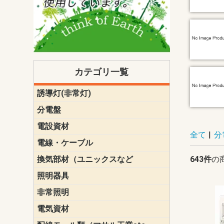
カテゴリ一覧
誘導灯(非常灯)
一般型
一般型(みる
一般型長時間
一般型長時間
点滅形
誘導音付点
防湿・防雨
防湿・防雨
防湿・防雨形
クリーンル
床埋込型
防爆型
客席誘導灯
誘導灯リニ
誘導灯ガー
交換電池（
誘導灯交換
本体単体
パネル単体
リモコン
ク機能付)パ
けバッテリー
用）
クス
分電盤
標準分電盤
電化対応
創エネ対応
あんしん機
分電盤補修
分電盤用ブ
プラスばん
フリーボッ
リニューア
WHMボック
WHM取付ボ
露出化粧枠
半埋込化粧
住宅分電盤
テンパール
電設資材
パナソニック（
神保電器配
東芝配線器
未来工業製
三菱電機
明工社製品
テンパール
全て
|
分
電線・ケーブル
切断対応
定尺
換気部材（ユニックスなど
温度ヒュー
フィルター
防虫網
樹脂製グリ
スリーブキ
レジスター
ALCスリーブ-
ACEジョイ
ACEスリー
ACE止水板
厚型 グリル
薄型 グリル
中型 グリル
外風対策 角
外風対策 角
外風対策（
外風対策 丸
外風対策 丸
軒天井用 グ
床下通気用 
給気電動シ
パイプフー
ウェザーカ
防音フード
差圧式吸気
防火ダンパ
風量調整ダ
逆風止ダン
サイレンサ
止水板
UKDF風向
消音・フレ
耐火パテ
643件
の
照明器具
遠藤照明（E
オーデリック（
コイズミ照
大光電機（DA
東芝ライテ
パナソニック（
三菱電機
クラコ
非常照明
ODELIC非常
三菱非常灯
東芝LED非
パナソニック
電気資材
端子台
碍子
圧着端子・
差込みコネ
リレー
インシュロ
日動電工製
ねじなし電
ねじ付き電
厚鋼電線管Z
ボックス・
樹脂製ボッ
CD管・PF
金物類
雑材
エフレック