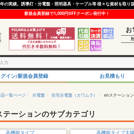
8年の実績。誘導灯・分電盤・照明器具・ケーブル等 様々な資材を取り
新規会員登録で1,000円OFFクーポン発行中！
お
ログイン/新規会員登録
お見積もり
商品一覧ページ
分電盤
住宅分電盤（カワムラ）
enステーション
nステーションのサブカテゴリ
高機能タイプ
高機能タイプ太