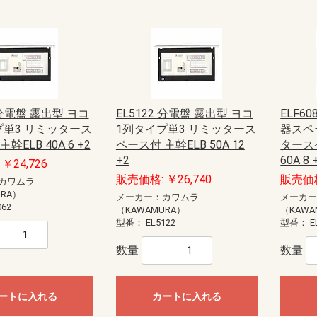
 分電盤 露出型 ヨコ
EL5122 分電盤 露出型 ヨコ
ELF6
プ単3 リミッタース
1列タイプ単3 リミッタース
器スペ
幹ELB 40A 6 +2
ペース付 主幹ELB 50A 12
タース
+2
60A 8 
￥24,726
販売価格: ￥26,740
販売価格
カワムラ
URA）
メーカー：カワムラ
メーカ
062
（KAWAMURA）
（KAWA
型番：
EL5122
型番：
E
数量
数量
ートに入れる
カートに入れる