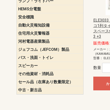
ランプ・ライトバー
パナソニック(P
東芝ライテ
ENDO（遠
三菱電機
HEMS分電盤
マルチ通信
安全標識
誘導標識
ELE303
自動火災報知設備
パナソニック（
ホーチキ（HO
能美防災（N
ニッタン（NI
コ1列タ
スペース付
住宅用火災警報器
けむり当番
ねつ当番
ガス当番
3 +3
河村電器産業製品
キャビネッ
動力分電盤
販売価格: 
ジェフコム（JEFCOM）製品
LANツール
LEDイルミ
アンカー・
エアコン部
ケーブル保
ケーブル索
リール
作業工具
作業用照明
切削工具
収納機器・
検電器・計
腰回り品・
通線工具
電設化成品
高所作業ポ
パーツ＆ツ
メーカー：
（KAWAM
バス・洗面・トイレ
便座
型番：
ELE
スピーカー
天井スピー
壁掛型スピ
ホーンスピ
コラムスピ
コンパクト
モニタース
インテリア
スピーカー
防滴型スピ
ホール用ス
マルチユー
数量
その他資材・消耗品
ビニールテープ
自己融着テ
養生テープ
丸エフ
ネオシール
セール品（在庫あり数量限定）
照明器具
換気スイッ
ランプ・電
その他資材
カ
中古・新古品
配線器具
照明器具