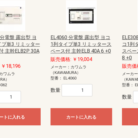
2 分電盤 露出型 ヨ
EL4060 分電盤 露出型 ヨコ
ELE3
イプ単3 リミッター
1列タイプ単3 リミッタース
コ1列
 主幹ELB2P 30A
ペース付 主幹ELB 40A 6 +0
スペース
8 +0
販売価格: ￥19,004
￥18,196
販売価格
メーカー：カワムラ
（KAWAMURA）
カワムラ
メーカ
型番：
EL4060
URA）
（KAWA
3062
型番：
E
数量
数量
ートに入れる
カートに入れる