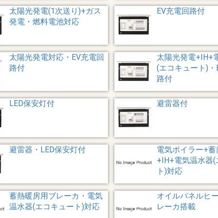
太陽光発電(1次送り)+ガス
EV充電回路付
発電・燃料電池対応
太陽光発電対応・EV充電回
太陽光発電+IH
路付
(エコキュート)・
路付
LED保安灯付
避雷器付
避雷器・LED保安灯付
電気ボイラー+蓄
+IH+電気温水器
ト)対応
蓄熱暖房用ブレーカ・電気
オイルパネルヒ
温水器(エコキュート)対応
レーカ搭載