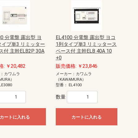
080 分電盤 露出型 ヨ
EL4100 分電盤 露出型 ヨコ
タイプ単3 リミッター
1列タイプ単3 リミッタース
付 主幹ELB2P 30A
ペース付 主幹ELB 40A 10
+0
: ￥20,482
販売価格: ￥23,846
ー：カワムラ
メーカー：カワムラ
MURA）
（KAWAMURA）
LE3080
型番：
EL4100
数量
カートに入れる
カートに入れる