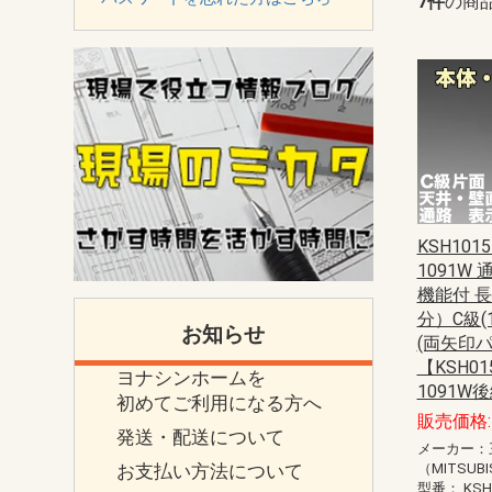
7件
の商
KSH1015
1091W
機能付 
分）C級(
お知らせ
(両矢印パ
【KSH015
ヨナシンホームを
1091W
初めてご利用になる方へ
販売価格: 
発送・配送について
メーカー：
お支払い方法について
（MITSUBI
型番：
KSH