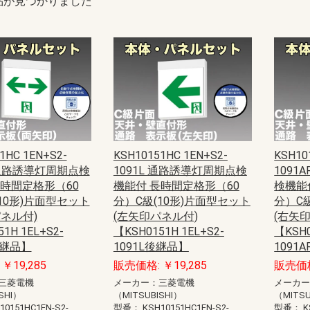
品が見つかりました
1HC 1EN+S2-
KSH10151HC 1EN+S2-
KSH10
 通路誘導灯周期点検
1091L 通路誘導灯周期点検
1091
長時間定格形（60
機能付 長時間定格形（60
検機能
10形)片面型セット
分）C級(10形)片面型セット
分）C
ネル付)
(左矢印パネル付)
(右矢
1H 1EL+S2-
【KSH0151H 1EL+S2-
【KSH0
後継品】
1091L後継品】
1091
￥19,285
販売価格: ￥19,285
販売価格
三菱電機
メーカー：三菱電機
メーカ
SHI）
（MITSUBISHI）
（MITSU
10151HC1EN-S2-
型番：
KSH10151HC1EN-S2-
型番：
K