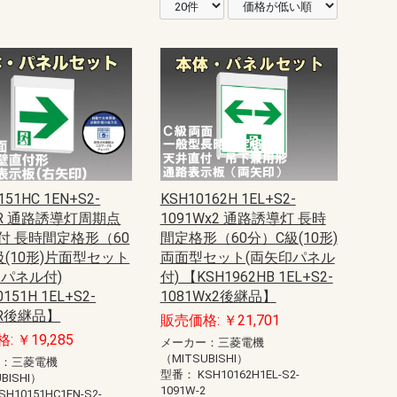
151HC 1EN+S2-
KSH10162H 1EL+S2-
AR 通路誘導灯周期点
1091Wx2 通路誘導灯 長時
付 長時間定格形（60
間定格形（60分）C級(10形)
級(10形)片面型セット
両面型セット(両矢印パネル
印パネル付)
付) 【KSH1962HB 1EL+S2-
151H 1EL+S2-
1081Wx2後継品】
AR後継品】
販売価格: ￥21,701
: ￥19,285
メーカー：三菱電機
（MITSUBISHI）
ー：三菱電機
型番：
KSH10162H1EL-S2-
BISHI）
1091W-2
SH10151HC1EN-S2-