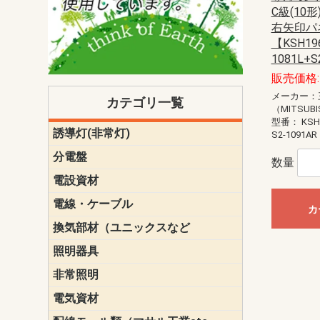
C級(10
右矢印パ
【KSH196
1081L+
販売価格: 
メーカー：
カテゴリ一覧
（MITSUBI
型番：
KSH
誘導灯(非常灯)
一般型
一般型(みる
一般型長時間
一般型長時間
点滅形
誘導音付点
防湿・防雨
防湿・防雨
防湿・防雨形
クリーンル
床埋込型
防爆型
客席誘導灯
誘導灯リニ
誘導灯ガー
交換電池（
誘導灯交換
本体単体
パネル単体
リモコン
S2-1091AR
ク機能付)パ
けバッテリー
用）
クス
分電盤
標準分電盤
電化対応
創エネ対応
あんしん機
分電盤補修
分電盤用ブ
プラスばん
フリーボッ
リニューア
WHMボック
WHM取付ボ
露出化粧枠
半埋込化粧
住宅分電盤
テンパール
数量
電設資材
パナソニック（
神保電器配
東芝配線器
未来工業製
三菱電機
明工社製品
テンパール
電線・ケーブル
切断対応
定尺
カ
換気部材（ユニックスなど
温度ヒュー
フィルター
防虫網
樹脂製グリ
スリーブキ
レジスター
ALCスリーブ-
ACEジョイ
ACEスリー
ACE止水板
厚型 グリル
薄型 グリル
中型 グリル
外風対策 角
外風対策 角
外風対策（
外風対策 丸
外風対策 丸
軒天井用 グ
床下通気用 
給気電動シ
パイプフー
ウェザーカ
防音フード
差圧式吸気
防火ダンパ
風量調整ダ
逆風止ダン
サイレンサ
止水板
UKDF風向
消音・フレ
耐火パテ
照明器具
遠藤照明（E
オーデリック（
コイズミ照
大光電機（DA
東芝ライテ
パナソニック（
三菱電機
クラコ
非常照明
ODELIC非常
三菱非常灯
東芝LED非
パナソニック
電気資材
端子台
碍子
圧着端子・
差込みコネ
リレー
インシュロ
日動電工製
ねじなし電
ねじ付き電
厚鋼電線管Z
ボックス・
樹脂製ボッ
CD管・PF
金物類
雑材
エフレック