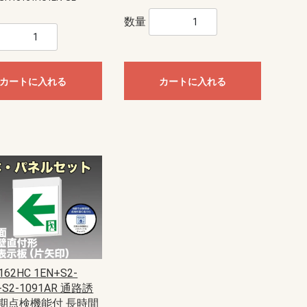
数量
カートに入れる
カートに入れる
162HC 1EN+S2-
+S2-1091AR 通路誘
期点検機能付 長時間