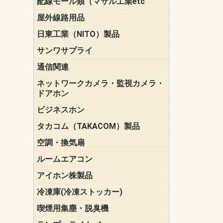
配線モール類（マサル工業etc
壁面用配線
光ファイバ
その他壁面
メタルモー
メタルエフ
ダクトモー
床面用配線
モール備品
エフ）
ー・Gモール
屋外線路用品
PE支線ガー
ケーブル標
オプトケー
ザ・鳥獣害
自在バンド
電柱標識板
キラベルト
4mm電線防
SZスリーブ
スパイラル
支線ガード
保護カバー
日東工業（NITO）製品
カバースイ
キャビネッ
小型動力分
システムラ
端子台
盤用パーツ
プラボック
ブレーカ
サンワサプライ
ペリフェラ
タップ・UP
ケーブル
インク・用
アクセサリ
LAN
DOS／Vパ
通信関連
保安器
プロテクタ
ローゼット
工具・試験
端子取付金
端子板
端末装置
配線用金具
モジュラー
LAN圧着工
ルータ
エッジスイ
ネットワークカメラ・監視カメラ・
NSK（日本
パナソニック(P
ドアホン
ビジネスホン
日立（HITAC
ナカヨ
NEC
OKI
ヘッドセッ
ヤコブイェ
タカコム（TAKACOM）製品
通話録音
留守番電話
音声応答転
緊急情報伝
日課放送
空調・換気扇
標準換気扇
ダクト換気
有圧換気扇
インダクト
パイプファ
シロッコフ
斜流ダクト
エアカーテ
システム部
ルームエアコン
三菱電機(MIT
ダイキン(DAI
アイホン株製品
テレビドア
ドアホン親
ドアホン子
冷凍庫(冷凍ストッカー)
喫煙用集塵・脱臭機
スモークダ