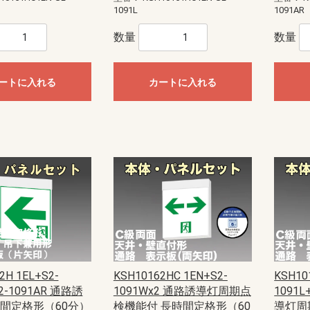
1091L
1091AR
数量
数量
ートに入れる
カートに入れる
2H 1EL+S2-
KSH10162HC 1EN+S2-
KSH10
S2-1091AR 通路誘
1091Wx2 通路誘導灯周期点
1091L
時間定格形（60分）
検機能付 長時間定格形（60
導灯周