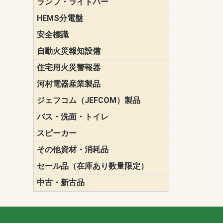
ランプ・ライトバー
パナソニック(P
東芝ライテ
ENDO（遠
三菱電機
HEMS分電盤
マルチ通信
安全標識
誘導標識
自動火災報知設備
パナソニック（
ホーチキ（HO
能美防災（N
ニッタン（NI
住宅用火災警報器
けむり当番
ねつ当番
ガス当番
河村電器産業製品
キャビネッ
動力分電盤
ジェフコム（JEFCOM）製品
LANツール
LEDイルミ
アンカー・
エアコン部
ケーブル保
ケーブル索
リール
作業工具
作業用照明
切削工具
収納機器・
検電器・計
腰回り品・
通線工具
電設化成品
高所作業ポ
パーツ＆ツ
バス・洗面・トイレ
便座
スピーカー
天井スピー
壁掛型スピ
ホーンスピ
コラムスピ
コンパクト
モニタース
インテリア
スピーカー
防滴型スピ
ホール用ス
マルチユー
その他資材・消耗品
ビニールテープ
自己融着テ
養生テープ
丸エフ
ネオシール
セール品（在庫あり数量限定）
照明器具
換気スイッ
ランプ・電
その他資材
中古・新古品
配線器具
照明器具