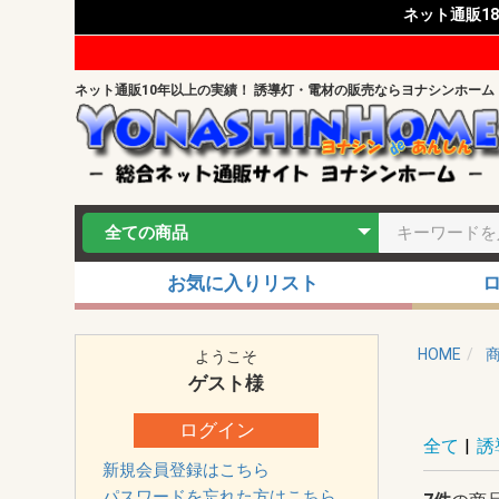
ネット通販1
ネット通販10年以上の実績！ 誘導灯・電材の販売ならヨナシンホーム
お気に入りリスト
HOME
ようこそ
ゲスト
様
ログイン
全て
|
誘
新規会員登録はこちら
パスワードを忘れた方はこちら