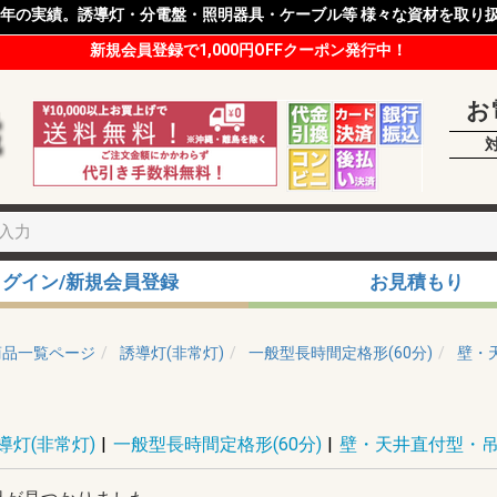
8年の実績。誘導灯・分電盤・照明器具・ケーブル等 様々な資材を取り
新規会員登録で1,000円OFFクーポン発行中！
お
ログイン/新規会員登録
お見積もり
商品一覧ページ
誘導灯(非常灯)
一般型長時間定格形(60分)
壁・
導灯(非常灯)
|
一般型長時間定格形(60分)
|
壁・天井直付型・