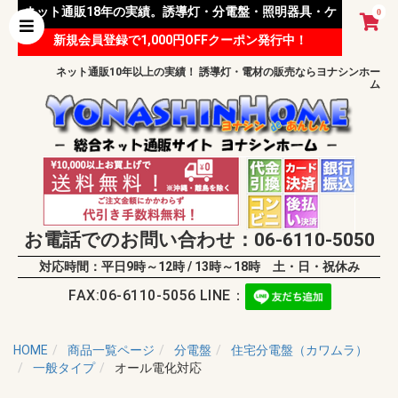
ネット通販18年の実績。誘導灯・分電盤・照明器具・ケ
0
新規会員登録で1,000円OFFクーポン発行中！
ーブル等 様々な資材を取り扱っています。
ネット通販10年以上の実績！ 誘導灯・電材の販売ならヨナシンホー
ム
お電話でのお問い合わせ：06-6110-5050
対応時間：平日9時～12時 / 13時～18時 土・日・祝休み
FAX:06-6110-5056 LINE：
HOME
商品一覧ページ
分電盤
住宅分電盤（カワムラ）
一般タイプ
オール電化対応