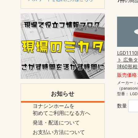
7件
の商
LGD111
ト 広角タ
球60形相
販売価格: 
メーカー：
（panason
お知らせ
型番：
LGD
ヨナシンホームを
数量
初めてご利用になる方へ
発送・配送について
お支払い方法について