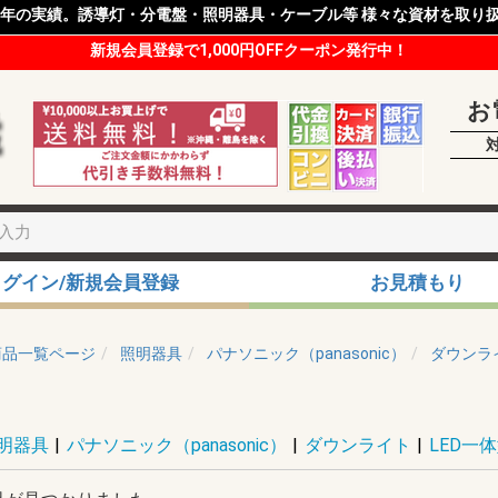
8年の実績。誘導灯・分電盤・照明器具・ケーブル等 様々な資材を取り
新規会員登録で1,000円OFFクーポン発行中！
お
ログイン/新規会員登録
お見積もり
商品一覧ページ
照明器具
パナソニック（panasonic）
ダウンラ
明器具
|
パナソニック（panasonic）
|
ダウンライト
|
LED一