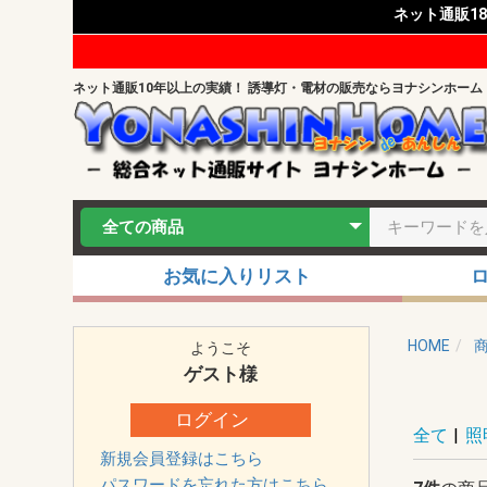
ネット通販1
ネット通販10年以上の実績！ 誘導灯・電材の販売ならヨナシンホーム
お気に入りリスト
HOME
ようこそ
ゲスト
様
ログイン
全て
|
照
新規会員登録はこちら
パスワードを忘れた方はこちら