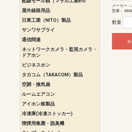
配線モール類（マサル工業etc
壁面用配線
光ファイバ
その他壁面
メタルモー
メタルエフ
ダクトモー
床面用配線
モール備品
メーカー：
エフ）
ー・Gモール
屋外線路用品
PE支線ガー
ケーブル標
オプトケー
ザ・鳥獣害
自在バンド
電柱標識板
キラベルト
4mm電線防
SZスリーブ
スパイラル
支線ガード
保護カバー
型番：
NNN
日東工業（NITO）製品
カバースイ
キャビネッ
小型動力分
システムラ
端子台
盤用パーツ
プラボック
ブレーカ
数量
サンワサプライ
ペリフェラ
タップ・UP
ケーブル
インク・用
アクセサリ
LAN
DOS／Vパ
通信関連
保安器
プロテクタ
ローゼット
工具・試験
端子取付金
端子板
端末装置
配線用金具
モジュラー
LAN圧着工
ルータ
エッジスイ
カ
ネットワークカメラ・監視カメラ・
NSK（日本
パナソニック(P
ドアホン
ビジネスホン
日立（HITAC
ナカヨ
NEC
OKI
ヘッドセッ
ヤコブイェ
タカコム（TAKACOM）製品
通話録音
留守番電話
音声応答転
緊急情報伝
日課放送
空調・換気扇
標準換気扇
ダクト換気
有圧換気扇
インダクト
パイプファ
シロッコフ
斜流ダクト
エアカーテ
システム部
ルームエアコン
三菱電機(MIT
ダイキン(DAI
アイホン株製品
テレビドア
ドアホン親
ドアホン子
冷凍庫(冷凍ストッカー)
喫煙用集塵・脱臭機
スモークダ