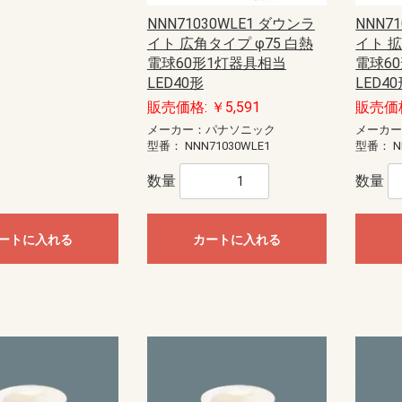
NNN71030WLE1 ダウンラ
NNN7
イト 広角タイプ φ75 白熱
イト 拡
電球60形1灯器具相当
電球6
LED40形
LED4
販売価格: ￥5,591
販売価格
メーカー：パナソニック
メーカ
型番：
NNN71030WLE1
型番：
N
数量
数量
ートに入れる
カートに入れる