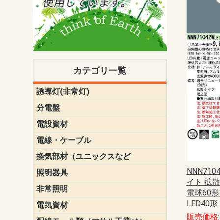
カテゴリ一覧
誘導灯(非常灯)
一般型
一般型(みる
一般型長時間
一般型長時間
点滅形
誘導音付点
防湿・防雨
防湿・防雨
防湿・防雨形
クリーンル
床埋込型
防爆型
客席誘導灯
誘導灯リニ
誘導灯ガー
交換電池（
誘導灯交換
本体単体
パネル単体
リモコン
ク機能付)パ
けバッテリー
用）
クス
分電盤
標準分電盤
電化対応
創エネ対応
あんしん機
分電盤補修
分電盤用ブ
プラスばん
フリーボッ
リニューア
WHMボック
WHM取付ボ
露出化粧枠
半埋込化粧
住宅分電盤
テンパール
電設資材
パナソニック（
神保電器配
東芝配線器
未来工業製
三菱電機
明工社製品
テンパール
電線・ケーブル
切断対応
定尺
換気部材（ユニックスなど
温度ヒュー
フィルター
防虫網
樹脂製グリ
スリーブキ
レジスター
ALCスリーブ-
ACEジョイ
ACEスリー
ACE止水板
厚型 グリル
薄型 グリル
中型 グリル
外風対策 角
外風対策 角
外風対策（
外風対策 丸
外風対策 丸
軒天井用 グ
床下通気用 
給気電動シ
パイプフー
ウェザーカ
防音フード
差圧式吸気
防火ダンパ
風量調整ダ
逆風止ダン
サイレンサ
止水板
UKDF風向
消音・フレ
耐火パテ
NNN710
照明器具
遠藤照明（E
オーデリック（
コイズミ照
大光電機（DA
東芝ライテ
パナソニック（
三菱電機
クラコ
イト 拡散
非常照明
ODELIC非常
三菱非常灯
東芝LED非
パナソニック
電球60
LED40形
電気資材
端子台
碍子
圧着端子・
差込みコネ
リレー
インシュロ
日動電工製
ねじなし電
ねじ付き電
厚鋼電線管Z
ボックス・
樹脂製ボッ
CD管・PF
金物類
雑材
エフレック
販売価格: 