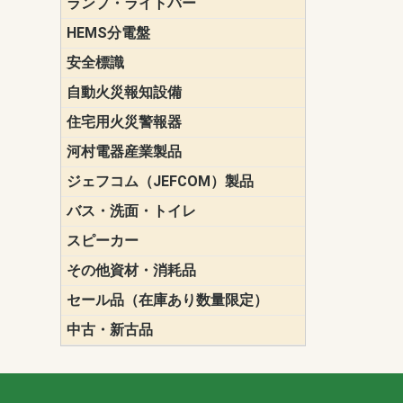
ランプ・ライトバー
パナソニック(P
東芝ライテ
ENDO（遠
三菱電機
HEMS分電盤
マルチ通信
安全標識
誘導標識
自動火災報知設備
パナソニック（
ホーチキ（HO
能美防災（N
ニッタン（NI
住宅用火災警報器
けむり当番
ねつ当番
ガス当番
河村電器産業製品
キャビネッ
動力分電盤
ジェフコム（JEFCOM）製品
LANツール
LEDイルミ
アンカー・
エアコン部
ケーブル保
ケーブル索
リール
作業工具
作業用照明
切削工具
収納機器・
検電器・計
腰回り品・
通線工具
電設化成品
高所作業ポ
パーツ＆ツ
バス・洗面・トイレ
便座
スピーカー
天井スピー
壁掛型スピ
ホーンスピ
コラムスピ
コンパクト
モニタース
インテリア
スピーカー
防滴型スピ
ホール用ス
マルチユー
その他資材・消耗品
ビニールテープ
自己融着テ
養生テープ
丸エフ
ネオシール
セール品（在庫あり数量限定）
照明器具
換気スイッ
ランプ・電
その他資材
中古・新古品
配線器具
照明器具