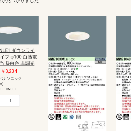
品が見つかりました
0NLE1 ダウンライ
イプ φ100 白熱電
当 昼白色 非調光
￥3,234
パナソニック
ic）
1110NLE1