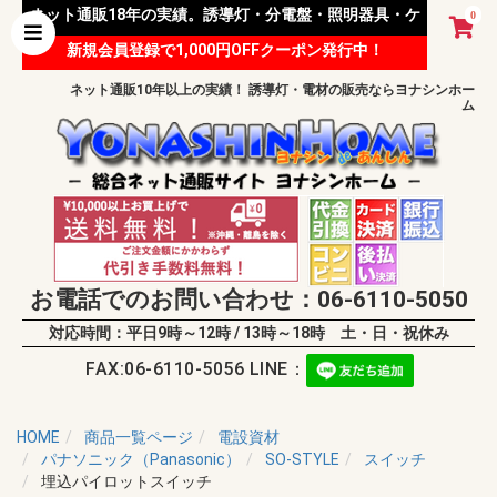
ネット通販18年の実績。誘導灯・分電盤・照明器具・ケ
0
新規会員登録で1,000円OFFクーポン発行中！
ーブル等 様々な資材を取り扱っています。
ネット通販10年以上の実績！ 誘導灯・電材の販売ならヨナシンホー
ム
お電話でのお問い合わせ：06-6110-5050
対応時間：平日9時～12時 / 13時～18時 土・日・祝休み
FAX:06-6110-5056 LINE：
HOME
商品一覧ページ
電設資材
パナソニック（Panasonic）
SO-STYLE
スイッチ
埋込パイロットスイッチ