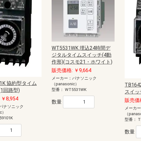
WT5531WK 埋込24時間デ
ジタルタイムスイッチ(4動
作形)(コスモ21・ホワイト)
販売価格: ￥9,664
メーカー：パナソニック
101K 協約型タイム
（panasonic）
TB16
型番：
WT5531WK
1回路型)
スイッチ
￥8,954
販売価格
数量
パナソニック
メーカ
ic）
（panas
59101K
型番：
T
数量