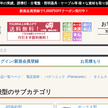
8年の実績。誘導灯・分電盤・照明器具・ケーブル等 様々な資材を取り
新規会員登録で1,000円OFFクーポン発行中！
お
ログイン/新規会員登録
お見積もり
商品一覧ページ
電設資材
パナソニック（Panasonic）
タイムス
般型のサブカテゴリ
JIS協約型
ボックス型