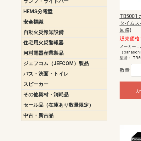
ランプ・ライトバー
パナソニック(P
東芝ライテ
ENDO（遠
三菱電機
HEMS分電盤
マルチ通信
TB500
安全標識
誘導標識
タイムスイ
回路)
自動火災報知設備
パナソニック（
ホーチキ（HO
能美防災（N
ニッタン（NI
販売価格: 
住宅用火災警報器
けむり当番
ねつ当番
ガス当番
メーカー：
（panason
河村電器産業製品
キャビネッ
動力分電盤
型番：
TB5
ジェフコム（JEFCOM）製品
LANツール
LEDイルミ
アンカー・
エアコン部
ケーブル保
ケーブル索
リール
作業工具
作業用照明
切削工具
収納機器・
検電器・計
腰回り品・
通線工具
電設化成品
高所作業ポ
パーツ＆ツ
数量
バス・洗面・トイレ
便座
スピーカー
天井スピー
壁掛型スピ
ホーンスピ
コラムスピ
コンパクト
モニタース
インテリア
スピーカー
防滴型スピ
ホール用ス
マルチユー
カ
その他資材・消耗品
ビニールテープ
自己融着テ
養生テープ
丸エフ
ネオシール
セール品（在庫あり数量限定）
照明器具
換気スイッ
ランプ・電
その他資材
中古・新古品
配線器具
照明器具