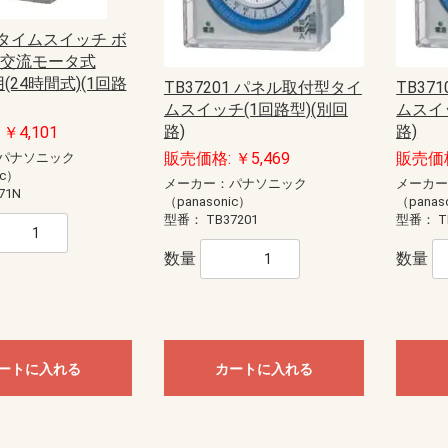
N タイムスイッチ ボ
 交流モータ式
用(24時間式)(1回路
TB37201 パネル取付型タイ
TB37
ムスイッチ(1回路型)(別回
ムスイ
路)
路)
￥4,101
販売価格: ￥5,469
販売価格
パナソニック
ic）
メーカー：パナソニック
メーカ
71N
（panasonic）
（panas
型番：
TB37201
型番：
T
数量
数量
ートに入れる
カートに入れる