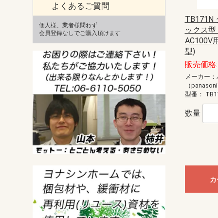
よくあるご質問
TB171
個人様、業者様問わず
ックス型
会員登録なしでご購入頂けます
AC100V
型)
販売価格: 
メーカー：
（panason
型番：
TB1
数量
カ