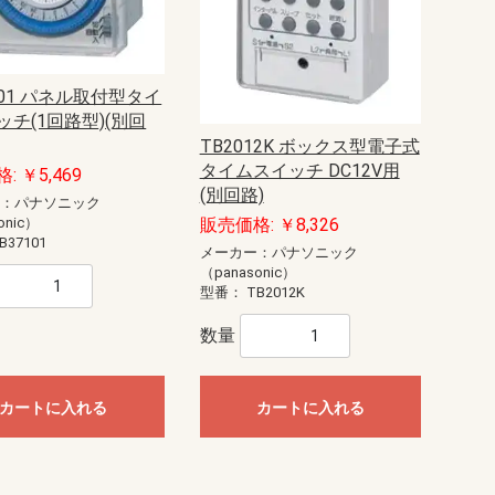
101 パネル取付型タイ
ッチ(1回路型)(別回
TB2012K ボックス型電子式
タイムスイッチ DC12V用
: ￥5,469
(別回路)
ー：パナソニック
onic）
販売価格: ￥8,326
B37101
メーカー：パナソニック
（panasonic）
型番：
TB2012K
数量
カートに入れる
カートに入れる