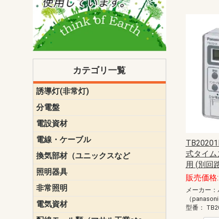
カテゴリ一覧
誘導灯(非常灯)
一般型
一般型(みる
一般型長時間
一般型長時間
点滅形
誘導音付点
防湿・防雨
防湿・防雨
防湿・防雨形
クリーンル
床埋込型
防爆型
客席誘導灯
誘導灯リニ
誘導灯ガー
交換電池（
誘導灯交換
本体単体
パネル単体
リモコン
ク機能付)パ
けバッテリー
用）
クス
分電盤
標準分電盤
電化対応
創エネ対応
あんしん機
分電盤補修
分電盤用ブ
プラスばん
フリーボッ
リニューア
WHMボック
WHM取付ボ
露出化粧枠
半埋込化粧
住宅分電盤
テンパール
電設資材
パナソニック（
神保電器配
東芝配線器
未来工業製
三菱電機
明工社製品
テンパール
電線・ケーブル
切断対応
定尺
TB202
式タイムス
換気部材（ユニックスなど
温度ヒュー
フィルター
防虫網
樹脂製グリ
スリーブキ
レジスター
ALCスリーブ-
ACEジョイ
ACEスリー
ACE止水板
厚型 グリル
薄型 グリル
中型 グリル
外風対策 角
外風対策 角
外風対策（
外風対策 丸
外風対策 丸
軒天井用 グ
床下通気用 
給気電動シ
パイプフー
ウェザーカ
防音フード
差圧式吸気
防火ダンパ
風量調整ダ
逆風止ダン
サイレンサ
止水板
UKDF風向
消音・フレ
耐火パテ
用 (別回路
照明器具
遠藤照明（E
オーデリック（
コイズミ照
大光電機（DA
東芝ライテ
パナソニック（
三菱電機
クラコ
販売価格: 
非常照明
ODELIC非常
三菱非常灯
東芝LED非
パナソニック
メーカー：
（panason
電気資材
端子台
碍子
圧着端子・
差込みコネ
リレー
インシュロ
日動電工製
ねじなし電
ねじ付き電
厚鋼電線管Z
ボックス・
樹脂製ボッ
CD管・PF
金物類
雑材
エフレック
型番：
TB2