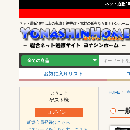
ネット通販1
ネット通販10年以上の実績！ 誘導灯・電材の販売ならヨナシンホーム
お気に入りリスト
HOME
ようこそ
ゲスト
様
一
ログイン
新規会員登録はこちら
パスワードを忘れた方はこちら