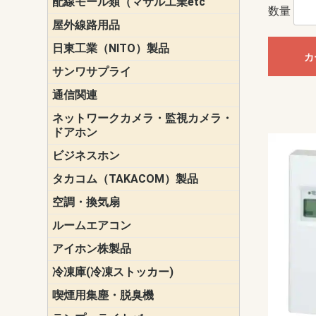
配線モール類（マサル工業etc
壁面用配線
光ファイバ
その他壁面
メタルモー
メタルエフ
ダクトモー
床面用配線
モール備品
数量
エフ）
ー・Gモール
屋外線路用品
PE支線ガー
ケーブル標
オプトケー
ザ・鳥獣害
自在バンド
電柱標識板
キラベルト
4mm電線防
SZスリーブ
スパイラル
支線ガード
保護カバー
日東工業（NITO）製品
カバースイ
キャビネッ
小型動力分
システムラ
端子台
盤用パーツ
プラボック
ブレーカ
カ
サンワサプライ
ペリフェラ
タップ・UP
ケーブル
インク・用
アクセサリ
LAN
DOS／Vパ
通信関連
保安器
プロテクタ
ローゼット
工具・試験
端子取付金
端子板
端末装置
配線用金具
モジュラー
LAN圧着工
ルータ
エッジスイ
ネットワークカメラ・監視カメラ・
NSK（日本
パナソニック(P
ドアホン
ビジネスホン
日立（HITAC
ナカヨ
NEC
OKI
ヘッドセッ
ヤコブイェ
タカコム（TAKACOM）製品
通話録音
留守番電話
音声応答転
緊急情報伝
日課放送
空調・換気扇
標準換気扇
ダクト換気
有圧換気扇
インダクト
パイプファ
シロッコフ
斜流ダクト
エアカーテ
システム部
ルームエアコン
三菱電機(MIT
ダイキン(DAI
アイホン株製品
テレビドア
ドアホン親
ドアホン子
冷凍庫(冷凍ストッカー)
喫煙用集塵・脱臭機
スモークダ