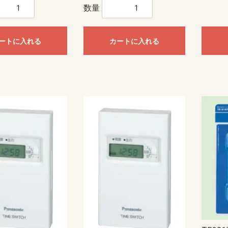
モール（エフ・ニュー
ー配線用モール
配線用モール（ケーサ
ル
モール
ル
モール（ガードマン）
ニュー・エフモール
エフモール
オプトモール
テープ付オプトモール
イリズミ
デズミ
マガリ
貫通カバー
ファイバーホルダー
タチアゲ
フレキジョイント
引込カバー
ケーサー
Gモール
テープ付スリットモール
メタルモール
ジョイントカップリング
ブッシング
フラットエルボ
インターナルエルボ
エクスターナルエルボ
ティー
コンビネーションコネクター
コーナーボックス
ジャンクションボックス
ストレートボックスコネクター
フレキジョイント
エンドキャップ
ジョイントカップリング後付け型
フラットエルボ後付け型
インターナルエルボ後付け型
エクスターナルエルボ後付け型
パーテーション
ケーブルパッチン
アースバー
メタルモール用補修塗料
ボックス
ボックスセパレータ
ジョイントキャップ
エンド
フリージョイント
アウトレット
その他等
メタルエフモールテープ付
イリズミ
デズミ
エンド
マガリ
コンビネーション
ジョイントカバー
ブッシング
フレキジョイント
エムケーダクト
屋外用エムケーダクト
エルダクト
ガードマンII R型
ガードマンII R型（セパレートタイ
ガードマンII 平面マガリ
ガードマンII T型ブンキ
ガードマンII GIIフリーレット
ガードマンII ブンキ
ガードマンII タチアゲ
ガードマンII コンセントボックス
ガードマンII エンド
ガードマンII パーテーション
ガードマンII アルミ
ガードマンII アルミ 平面マガリ
ガードマンII アルミ T型ブンキ
ガードマンII フラット
軟質プロテクタ
ガードマンII ラン
モールカッター
マヂックステッカー
その他関連商品
数量
）
プ）
ド
識・防護カバー
ブルカバー
対策トゲつきシート
用保護カバー
護カバー
スリーブ
イエロー
トラ
ジョイントタイプ
オーバーラップタイプ丸型ケーブ
オーバーラップタイプSSケーブル
ル用
用
ッチ
ト
電盤
ック
ス
【CKS】電線直締用
【CKL】圧着端子用
【CBS】バック式
【DCS】切換
【DBS】バック式切換
ORZ形屋外用キャビネット
ステンレス屋外用キャビネット
盤用キャビネット
主幹：ELB
主幹：CB
ラックオプション
【HP-J】一次送り
【TBE】固定式（経済形）
【TBF-J】ブレーカ用(経済形)
【TBF-W】ブレーカ用(経済形)
【TBJ】分岐（一種耐熱登録品）
【TBN】ニュートラル端子
【TBP】電力用
【TBS】スタッド（一種耐熱登録
【TBT】二段形
【TBZ・TBZ-A】ブレーカ用(直結
【TBZ-E】アース用(直締端子形)
【TK】協約形
オプション
配線用
盤取付用
汎用タイプ
高性能タイプ
仮設ボックス
コントロールボックス（小型FA
情報通信ボックス
プルボックス
エンクローズドブレーカ
サーキットブレーカ
プラグインブレーカ
漏電ブレーカ
ートに入れる
カートに入れる
品）
端子形・リペア端子形)
用）
ル
S
紙
ーツ
ドッキング
エクステンダー
BTヘッドセット
ビーコン
USB季節商品
USBグッズ
ゲーム関連
LED
ドッキングステーション
拡声器
NFC
メディアプレーヤー
ラミネータ
BTヘッドセット・アダプタ
スキャナ
カメラ
その他ペリフェラル
プレゼンテーション
コードリーダー
KVM
スピーカー
シュレッダー
NFC・ビーコン
ヘッドホン・マイク
キーボード
マウス
USBハブ
カードリーダー
USBコンバータ他
テンキー
分配器
切替器(KVM以外)
モバイルバッテリー
ACアダプタ
タップ
HDMIケーブル
変換アダプタ
変換アダプタ他
電話ケーブル・アダプタ
IEEE1394ケーブル
SCSIケーブル
USBケーブル
プリンタケーブル
AVケーブル
RS-232Cケーブル
その他ケーブル
モニタケーブル
アダプタ他
用紙
インクジェットラベル
レーザー用紙
レーザーラベル
手作り用紙
インク
その他用紙
インクジェット用紙
マルチラベル
タブレットケース
タッチペン
マウスアクセサリー
車載アクセサリー
リストレスト
フィルター
メモリーケース
バッグ
スマートフォン
インナー・クッション
タブレット
メモリーケース
電子辞書
スタンド
各種カバー
PDA
メディアケース
カメラアクセサリ
データホルダー
保護フィルム
クリーナー
セキュリティ用品
キーボードカバー
耐震グッズ
マウスパッド
ケーブルアクセサリ
LAN機器
光ケーブル他
LANケーブル
LANケーブル用機器
ノートクーラー
DOS/Vパーツ
ー
器
具
プラグ
具・治具他
ッチ
通信用
電話用
セキュリティ機器）
anasonic)
レコーダー
IPネットワークカメラ
スイッチ
コンバーター・トランシーバ
ビデオサーバ
オプション品
モニター
ダミーカメラ
防犯シール・防犯看板
屋外センサーカメラ
玄関子機
増設用子機
増設モニター・モニター子機
テレビドアホン
ネットワークドアホン
ホームネットワークシステム
オプション
HI）
ト
ンセン
integralX
Xiシリーズ
IFシリーズ
アスパイアX
送
達
扇
ファン
ン
ァン
ファン
ン
材
三菱電機
パナソニック電工
三菱電機
パナソニック電工
業務用有圧換気扇
有圧換気扇システム部材
三菱電機
パナソニック電工
ストレートシロッコファン24時間
ストレートシロッコファン
片吸込形シロッコファン
三菱電機
パナソニック電工
三菱電機
パナソニック電工
産業用送風機システム部材
SUBISHI)
KIN)
6畳用
8畳用
10畳用
12畳用
14畳用
16畳用
18畳用
20畳用
23畳用
26畳用
29畳用
6畳用
8畳用
10畳用
12畳用
14畳用
18畳用
20畳用
23畳用
26畳用
29畳用
ホンセット品
機
機
ッシュ
スモークナビ搭載シリーズ
フラットシリーズ
コンパクトタイプ
交換用フィルター