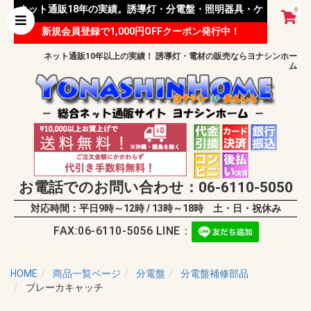
ネット通販18年の実績。誘導灯・分電盤・照明器具・ケ
0
新規会員登録で1,000円OFFクーポン発行中！
ーブル等 様々な資材を取り扱っています。
ネット通販10年以上の実績！ 誘導灯・電材の販売ならヨナシンホー
ム
お電話でのお問い合わせ：06-6110-5050
対応時間：平日9時～12時 / 13時～18時 土・日・祝休み
FAX:06-6110-5056 LINE：
HOME
商品一覧ページ
分電盤
分電盤補修部品
ブレーカキャッチ