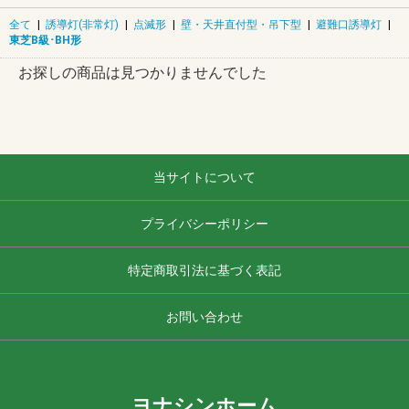
全て
|
誘導灯(非常灯)
|
点滅形
|
壁・天井直付型・吊下型
|
避難口誘導灯
|
東芝B級･BH形
お探しの商品は見つかりませんでした
当サイトについて
プライバシーポリシー
特定商取引法に基づく表記
お問い合わせ
ヨナシンホーム