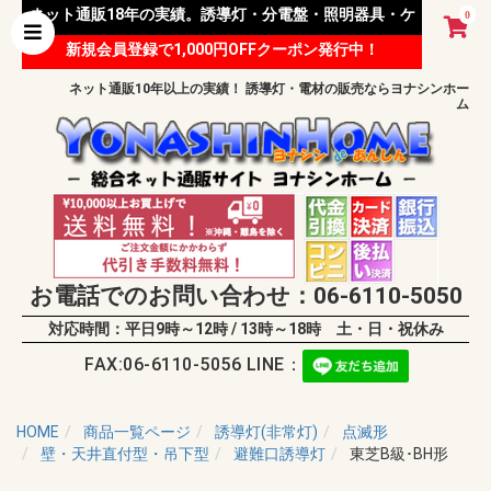
ネット通販18年の実績。誘導灯・分電盤・照明器具・ケ
0
新規会員登録で1,000円OFFクーポン発行中！
ーブル等 様々な資材を取り扱っています。
ネット通販10年以上の実績！ 誘導灯・電材の販売ならヨナシンホー
ム
お電話でのお問い合わせ：06-6110-5050
対応時間：平日9時～12時 / 13時～18時 土・日・祝休み
FAX:06-6110-5056 LINE：
HOME
商品一覧ページ
誘導灯(非常灯)
点滅形
壁・天井直付型・吊下型
避難口誘導灯
東芝B級･BH形