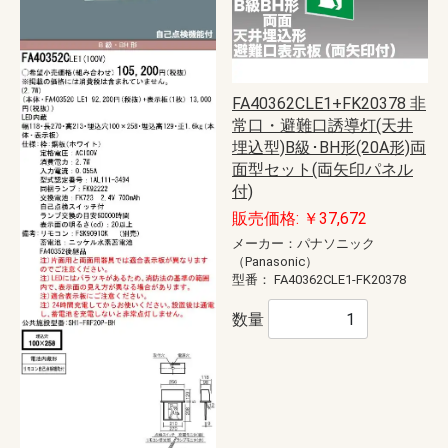
FA40362CLE1+FK20378 非
常口・避難口誘導灯(天井
埋込型)B級･BH形(20A形)両
面型セット(両矢印パネル
付)
販売価格: ￥37,672
メーカー：パナソニック
（Panasonic）
型番：
FA40362CLE1-FK20378
数量