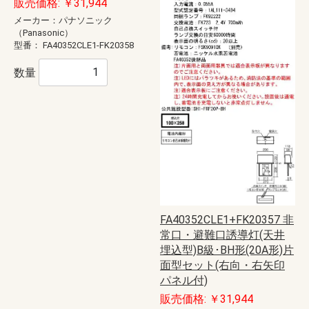
販売価格: ￥31,944
メーカー：パナソニック
（Panasonic）
型番：
FA40352CLE1-FK20358
数量
FA40352CLE1+FK20357 非
常口・避難口誘導灯(天井
埋込型)B級･BH形(20A形)片
面型セット(右向・右矢印
パネル付)
販売価格: ￥31,944