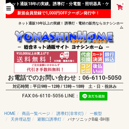
ネット通販18年の実績。誘導灯・分電盤・照明器具・ケ
0
新規会員登録で1,000円OFFクーポン発行中！
ーブル等 様々な資材を取り扱っています。
ネット通販10年以上の実績！ 誘導灯・電材の販売ならヨナシンホー
ム
お電話でのお問い合わせ：06-6110-5050
対応時間：平日9時～12時 / 13時～18時 土・日・祝休み
FAX:06-6110-5056 LINE：
HOME
商品一覧ページ
誘導灯(非常灯)
一般型
天井埋込型
避難口誘導灯
パナソニックB級･BH形