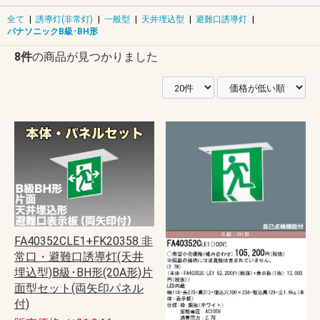
全て
|
誘導灯(非常灯)
|
一般型
|
天井埋込型
|
避難口誘導灯
|
パナソニックB級･BH形
8件
の商品が見つかりました
FA40352CLE1+FK20358 非
常口・避難口誘導灯(天井
埋込型)B級･BH形(20A形)片
面型セット(両矢印パネル
付)