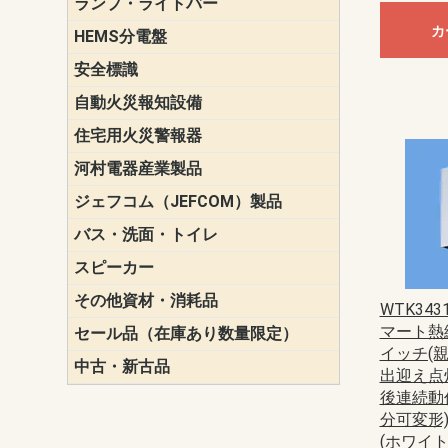
ランプ・ライトバー
パナソニック(P
東芝ライテ
ENDO（遠
三菱電機
カ
HEMS分電盤
マルチ通信
安全標識
誘導標識
自動火災報知設備
パナソニック（
ホーチキ（HO
能美防災（N
ニッタン（NI
住宅用火災警報器
けむり当番
ねつ当番
ガス当番
河村電器産業製品
キャビネッ
動力分電盤
ジェフコム（JEFCOM）製品
LANツール
LEDイルミ
アンカー・
エアコン部
ケーブル保
ケーブル索
リール
作業工具
作業用照明
切削工具
収納機器・
検電器・計
腰回り品・
通線工具
電設化成品
高所作業ポ
パーツ＆ツ
バス・洗面・トイレ
便座
スピーカー
天井スピー
壁掛型スピ
ホーンスピ
コラムスピ
コンパクト
モニタース
インテリア
スピーカー
防滴型スピ
ホール用ス
マルチユー
その他資材・消耗品
ビニールテープ
自己融着テ
養生テープ
丸エフ
ネオシール
WTK343
マート熱
セール品（在庫あり数量限定）
照明器具
換気スイッ
ランプ・電
その他資材
イッチ(
中古・新古品
配線器具
照明器具
出迎え点灯
後連続動作
分可変形)
(ホワイ