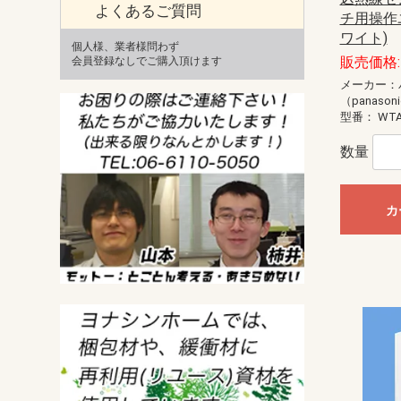
よくあるご質問
チ用操作
ワイト)
個人様、業者様問わず
販売価格: 
会員登録なしでご購入頂けます
メーカー：
（panason
型番：
WTA
数量
カ