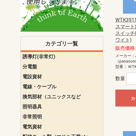
WTK391
スマート
スイッチ(
ワイト)
カテゴリ一覧
販売価格: 
メーカー：
誘導灯(非常灯)
一般型
一般型(みる
一般型長時間
一般型長時間
点滅形
誘導音付点
防湿・防雨
防湿・防雨
防湿・防雨形
クリーンル
床埋込型
防爆型
客席誘導灯
誘導灯リニ
誘導灯ガー
交換電池（
誘導灯交換
本体単体
パネル単体
リモコン
（panason
ク機能付)パ
けバッテリー
用）
クス
分電盤
標準分電盤
電化対応
創エネ対応
あんしん機
分電盤補修
分電盤用ブ
プラスばん
フリーボッ
リニューア
WHMボック
WHM取付ボ
露出化粧枠
半埋込化粧
住宅分電盤
テンパール
型番：
WTK
電設資材
パナソニック（
神保電器配
東芝配線器
未来工業製
三菱電機
明工社製品
テンパール
数量
電線・ケーブル
切断対応
定尺
換気部材（ユニックスなど
温度ヒュー
フィルター
防虫網
樹脂製グリ
スリーブキ
レジスター
ALCスリーブ-
ACEジョイ
ACEスリー
ACE止水板
厚型 グリル
薄型 グリル
中型 グリル
外風対策 角
外風対策 角
外風対策（
外風対策 丸
外風対策 丸
軒天井用 グ
床下通気用 
給気電動シ
パイプフー
ウェザーカ
防音フード
差圧式吸気
防火ダンパ
風量調整ダ
逆風止ダン
サイレンサ
止水板
UKDF風向
消音・フレ
耐火パテ
カ
照明器具
遠藤照明（E
オーデリック（
コイズミ照
大光電機（DA
東芝ライテ
パナソニック（
三菱電機
クラコ
非常照明
ODELIC非常
三菱非常灯
東芝LED非
パナソニック
電気資材
端子台
碍子
圧着端子・
差込みコネ
リレー
インシュロ
日動電工製
ねじなし電
ねじ付き電
厚鋼電線管Z
ボックス・
樹脂製ボッ
CD管・PF
金物類
雑材
エフレック