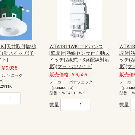
モール（エフ・ニュー
ー配線用モール
配線用モール（ケーサ
ル
モール
ル
モール（ガードマン）
ニュー・エフモール
エフモール
オプトモール
テープ付オプトモール
イリズミ
デズミ
マガリ
貫通カバー
ファイバーホルダー
タチアゲ
フレキジョイント
引込カバー
ケーサー
Gモール
テープ付スリットモール
メタルモール
ジョイントカップリング
ブッシング
フラットエルボ
インターナルエルボ
エクスターナルエルボ
ティー
コンビネーションコネクター
コーナーボックス
ジャンクションボックス
ストレートボックスコネクター
フレキジョイント
エンドキャップ
ジョイントカップリング後付け型
フラットエルボ後付け型
インターナルエルボ後付け型
エクスターナルエルボ後付け型
パーテーション
ケーブルパッチン
アースバー
メタルモール用補修塗料
ボックス
ボックスセパレータ
ジョイントキャップ
エンド
フリージョイント
アウトレット
その他等
メタルエフモールテープ付
イリズミ
デズミ
エンド
マガリ
コンビネーション
ジョイントカバー
ブッシング
フレキジョイント
エムケーダクト
屋外用エムケーダクト
エルダクト
ガードマンII R型
ガードマンII R型（セパレートタイ
ガードマンII 平面マガリ
ガードマンII T型ブンキ
ガードマンII GIIフリーレット
ガードマンII ブンキ
ガードマンII タチアゲ
ガードマンII コンセントボックス
ガードマンII エンド
ガードマンII パーテーション
ガードマンII アルミ
ガードマンII アルミ 平面マガリ
ガードマンII アルミ T型ブンキ
ガードマンII フラット
軟質プロテクタ
ガードマンII ラン
モールカッター
マヂックステッカー
その他関連商品
）
プ）
ド
識・防護カバー
ブルカバー
対策トゲつきシート
用保護カバー
護カバー
スリーブ
イエロー
トラ
ジョイントタイプ
オーバーラップタイプ丸型ケーブ
オーバーラップタイプSSケーブル
ル用
用
ッチ
ト
電盤
ック
ス
【CKS】電線直締用
【CKL】圧着端子用
【CBS】バック式
【DCS】切換
【DBS】バック式切換
ORZ形屋外用キャビネット
ステンレス屋外用キャビネット
盤用キャビネット
主幹：ELB
主幹：CB
ラックオプション
【HP-J】一次送り
【TBE】固定式（経済形）
【TBF-J】ブレーカ用(経済形)
【TBF-W】ブレーカ用(経済形)
【TBJ】分岐（一種耐熱登録品）
【TBN】ニュートラル端子
【TBP】電力用
【TBS】スタッド（一種耐熱登録
【TBT】二段形
【TBZ・TBZ-A】ブレーカ用(直結
【TBZ-E】アース用(直締端子形)
【TK】協約形
オプション
配線用
盤取付用
汎用タイプ
高性能タイプ
仮設ボックス
コントロールボックス（小型FA
情報通信ボックス
プルボックス
エンクローズドブレーカ
サーキットブレーカ
プラグインブレーカ
漏電ブレーカ
品）
端子形・リペア端子形)
用）
ル
S
紙
ーツ
ドッキング
エクステンダー
BTヘッドセット
ビーコン
USB季節商品
USBグッズ
ゲーム関連
LED
ドッキングステーション
拡声器
NFC
メディアプレーヤー
ラミネータ
BTヘッドセット・アダプタ
スキャナ
カメラ
その他ペリフェラル
プレゼンテーション
コードリーダー
KVM
スピーカー
シュレッダー
NFC・ビーコン
ヘッドホン・マイク
キーボード
マウス
USBハブ
カードリーダー
USBコンバータ他
テンキー
分配器
切替器(KVM以外)
モバイルバッテリー
ACアダプタ
タップ
HDMIケーブル
変換アダプタ
変換アダプタ他
電話ケーブル・アダプタ
IEEE1394ケーブル
SCSIケーブル
USBケーブル
プリンタケーブル
AVケーブル
RS-232Cケーブル
その他ケーブル
モニタケーブル
アダプタ他
用紙
インクジェットラベル
レーザー用紙
レーザーラベル
手作り用紙
インク
その他用紙
インクジェット用紙
マルチラベル
タブレットケース
タッチペン
マウスアクセサリー
車載アクセサリー
リストレスト
フィルター
メモリーケース
バッグ
スマートフォン
インナー・クッション
タブレット
メモリーケース
電子辞書
スタンド
各種カバー
PDA
メディアケース
カメラアクセサリ
データホルダー
保護フィルム
クリーナー
セキュリティ用品
キーボードカバー
耐震グッズ
マウスパッド
ケーブルアクセサリ
LAN機器
光ケーブル他
LANケーブル
LANケーブル用機器
ノートクーラー
DOS/Vパーツ
ー
器
具
プラグ
具・治具他
ッチ
通信用
電話用
1K [天井取付]熱線
WTA1811WK アドバンス
WTA1
セキュリティ機器）
anasonic)
レコーダー
IPネットワークカメラ
スイッチ
コンバーター・トランシーバ
ビデオサーバ
オプション品
モニター
ダミーカメラ
防犯シール・防犯看板
屋外センサーカメラ
玄関子機
増設用子機
増設モニター・モニター子機
テレビドアホン
ネットワークドアホン
ホームネットワークシステム
オプション
自動スイッチ(子
[壁取付]熱線センサ付自動ス
取付]
イト)
イッチ(2線式・3路配線対応
ッチ(
HI）
ト
ンセン
integralX
Xiシリーズ
IFシリーズ
アスパイアX
形)(マットホワイト)
形)(マ
￥9,038
販売価格: ￥9,559
販売価格
パナソニック
送
達
ic）
メーカー：パナソニック
メーカ
扇
ファン
ン
ァン
ファン
ン
材
三菱電機
パナソニック電工
三菱電機
パナソニック電工
業務用有圧換気扇
有圧換気扇システム部材
三菱電機
パナソニック電工
ストレートシロッコファン24時間
ストレートシロッコファン
片吸込形シロッコファン
三菱電機
パナソニック電工
三菱電機
パナソニック電工
産業用送風機システム部材
2911K
（panasonic）
（panas
型番：
WTA1811WK
型番：
W
SUBISHI)
KIN)
6畳用
8畳用
10畳用
12畳用
14畳用
16畳用
18畳用
20畳用
23畳用
26畳用
29畳用
6畳用
8畳用
10畳用
12畳用
14畳用
18畳用
20畳用
23畳用
26畳用
29畳用
数量
数量
ホンセット品
機
機
ッシュ
スモークナビ搭載シリーズ
フラットシリーズ
コンパクトタイプ
交換用フィルター