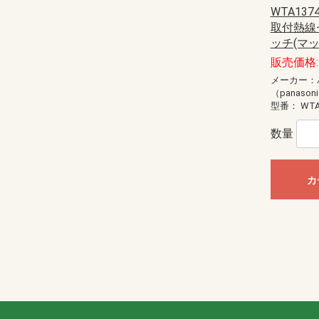
WTA137
取付熱線
ッチ(マ
販売価格: 
メーカー：
（panason
型番：
WTA
数量
カ