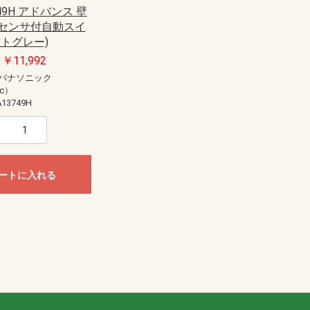
49H アドバンス 壁
センサ付自動スイ
ットグレー)
￥11,992
パナソニック
ic）
13749H
ートに入れる