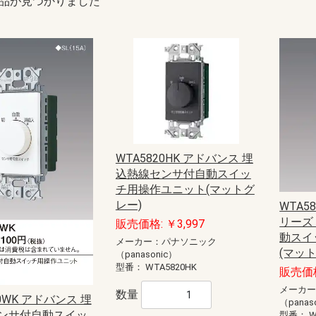
品が見つかりました
WTA5820HK アドバンス 埋
込熱線センサ付自動スイッ
チ用操作ユニット(マットグ
レー)
WTA5
リーズ
販売価格: ￥3,997
動スイ
メーカー：パナソニック
(マッ
（panasonic）
型番：
WTA5820HK
販売価格
メーカ
数量
20WK アドバンス 埋
（panas
ンサ付自動スイッ
型番：
W