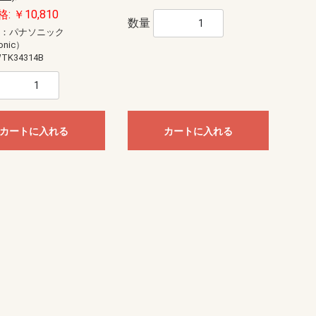
: ￥10,810
数量
ー：パナソニック
onic）
TK34314B
カートに入れる
カートに入れる