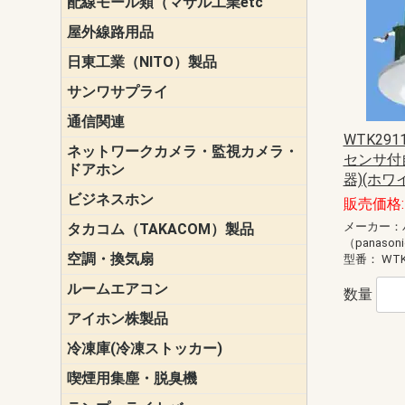
配線モール類（マサル工業etc
壁面用配線
光ファイバ
その他壁面
メタルモー
メタルエフ
ダクトモー
床面用配線
モール備品
エフ）
ー・Gモール
屋外線路用品
PE支線ガー
ケーブル標
オプトケー
ザ・鳥獣害
自在バンド
電柱標識板
キラベルト
4mm電線防
SZスリーブ
スパイラル
支線ガード
保護カバー
日東工業（NITO）製品
カバースイ
キャビネッ
小型動力分
システムラ
端子台
盤用パーツ
プラボック
ブレーカ
サンワサプライ
ペリフェラ
タップ・UP
ケーブル
インク・用
アクセサリ
LAN
DOS／Vパ
通信関連
保安器
プロテクタ
ローゼット
工具・試験
端子取付金
端子板
端末装置
配線用金具
モジュラー
LAN圧着工
ルータ
エッジスイ
WTK291
ネットワークカメラ・監視カメラ・
NSK（日本
パナソニック(P
センサ付
ドアホン
器)(ホワ
ビジネスホン
日立（HITAC
ナカヨ
NEC
OKI
ヘッドセッ
ヤコブイェ
販売価格: 
メーカー：
タカコム（TAKACOM）製品
通話録音
留守番電話
音声応答転
緊急情報伝
日課放送
（panason
空調・換気扇
標準換気扇
ダクト換気
有圧換気扇
インダクト
パイプファ
シロッコフ
斜流ダクト
エアカーテ
システム部
型番：
WTK
ルームエアコン
三菱電機(MIT
ダイキン(DAI
数量
アイホン株製品
テレビドア
ドアホン親
ドアホン子
冷凍庫(冷凍ストッカー)
喫煙用集塵・脱臭機
スモークダ