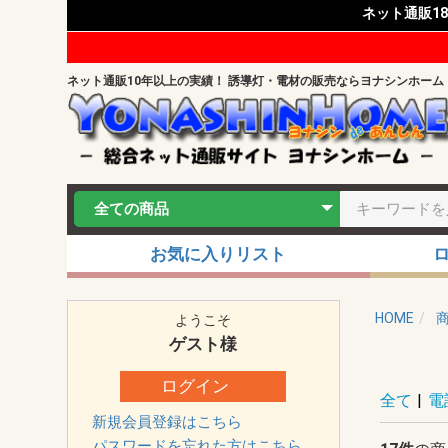
ネット通販1
ネット通販10年以上の実績！ 誘導灯・電材の販売ならヨナシンホーム
お気に入りリスト
HOME
ようこそ
ゲスト
様
ログイン
全て
|
電
新規会員登録はこちら
パスワードを忘れた方はこちら