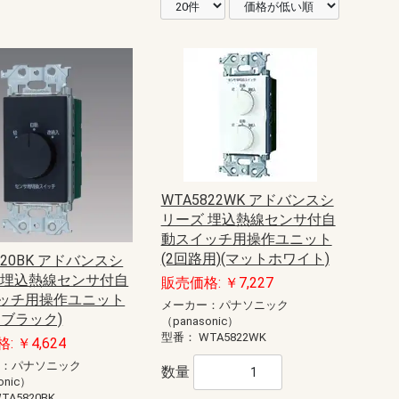
WTA5822WK アドバンスシ
リーズ 埋込熱線センサ付自
動スイッチ用操作ユニット
(2回路用)(マットホワイト)
820BK アドバンスシ
 埋込熱線センサ付自
販売価格: ￥7,227
ッチ用操作ユニット
メーカー：パナソニック
トブラック)
（panasonic）
型番：
WTA5822WK
: ￥4,624
ー：パナソニック
数量
onic）
TA5820BK