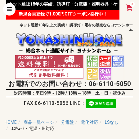
ネット通販18年の実績。誘導灯・分電盤・照明器具・ケ
0
新規会員登録で1,000円OFFクーポン発行中！
ーブル等 様々な資材を取り扱っています。
ネット通販10年以上の実績！ 誘導灯・電材の販売ならヨナシンホー
ム
お電話でのお問い合わせ：06-6110-5050
対応時間：平日9時～12時 / 13時～18時 土・日・祝休み
FAX:06-6110-5056 LINE：
HOME
商品一覧ページ
分電盤
電化対応
LSなし
ｴｺｷｭｰﾄ・電温・IH対応