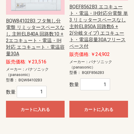
BQEF8562B3 エコキュー
ト・電温・IH対応分電盤 単
3 リミッタースペースなし
BQW84102B3 フタ無し分
主幹ELB50A 回路数6 +
電盤 リミッタースペースな
2(分岐タイプ) エコキュー
し 主幹ELB40A 回路数10 +
ト・電温容量30Aフリース
2エコキュート・電温・IH
ペース付
対応 エコキュート・電温容
量30A
販売価格: ￥24,902
販売価格: ￥23,516
メーカー：パナソニック
（panasonic）
メーカー：パナソニック
型番：
BQEF8562B3
（panasonic）
型番：
BQW84102B3
数量
数量
カートに入れる
カートに入れる