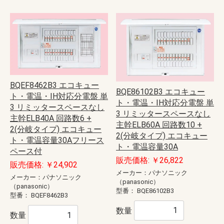
BQEF8462B3 エコキュー
BQE86102B3 エコキュー
ト・電温・IH対応分電盤 単
ト・電温・IH対応分電盤 単
3 リミッタースペースなし
3 リミッタースペースなし
主幹ELB40A 回路数6 +
主幹ELB60A 回路数10 +
2(分岐タイプ) エコキュー
2(分岐タイプ) エコキュー
ト・電温容量30Aフリース
ト・電温容量30A
ペース付
販売価格: ￥26,822
販売価格: ￥24,902
メーカー：パナソニック
メーカー：パナソニック
（panasonic）
（panasonic）
型番：
BQE86102B3
型番：
BQEF8462B3
数量
数量