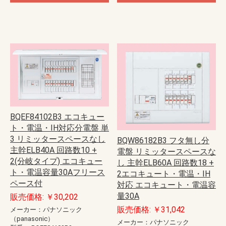
BQEF84102B3 エコキュー
ト・電温・IH対応分電盤 単
3 リミッタースペースなし
BQW86182B3 フタ無し分
主幹ELB40A 回路数10 +
電盤 リミッタースペースな
2(分岐タイプ) エコキュー
し 主幹ELB60A 回路数18 +
ト・電温容量30Aフリース
2エコキュート・電温・IH
ペース付
対応 エコキュート・電温容
量30A
販売価格: ￥30,202
販売価格: ￥31,042
メーカー：パナソニック
（panasonic）
メーカー：パナソニック