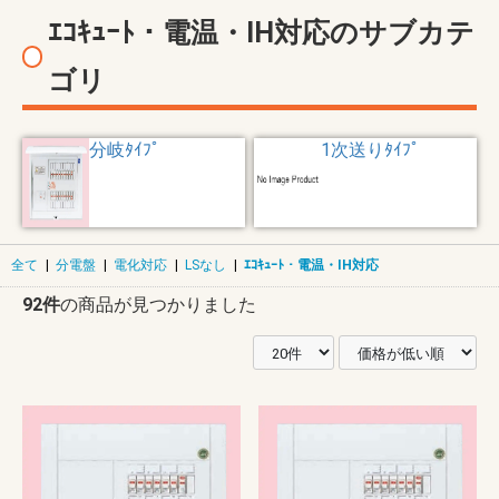
ｴｺｷｭｰﾄ・電温・IH対応のサブカテ
ゴリ
分岐ﾀｲﾌﾟ
1次送りﾀｲﾌﾟ
全て
|
分電盤
|
電化対応
|
LSなし
|
ｴｺｷｭｰﾄ・電温・IH対応
92件
の商品が見つかりました