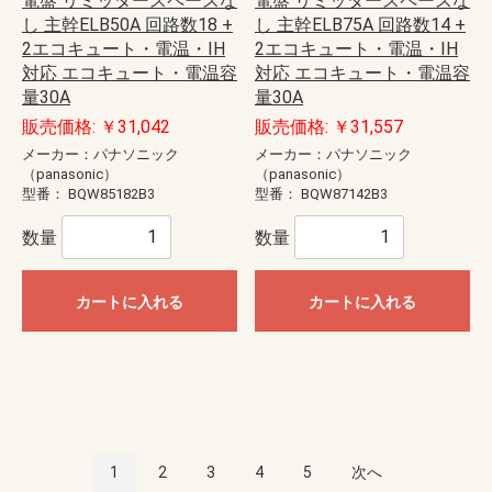
電盤 リミッタースペースな
電盤 リミッタースペースな
し 主幹ELB50A 回路数18 +
し 主幹ELB75A 回路数14 +
2エコキュート・電温・IH
2エコキュート・電温・IH
対応 エコキュート・電温容
対応 エコキュート・電温容
量30A
量30A
販売価格: ￥31,042
販売価格: ￥31,557
メーカー：パナソニック
メーカー：パナソニック
（panasonic）
（panasonic）
型番：
BQW85182B3
型番：
BQW87142B3
数量
数量
カートに入れる
カートに入れる
1
2
3
4
5
次へ