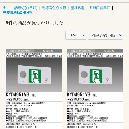
全て
|
誘導灯(非常灯)
|
誘導音付点滅形
|
壁埋込型
|
避難口誘導灯
|
三菱電機B級･BH形
5件
の商品が見つかりました