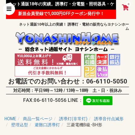
ネット通販18年の実績。誘導灯・分電盤・照明器具・ケ
0
新規会員登録で1,000円OFFクーポン発行中！
ーブル等 様々な資材を取り扱っています。
ネット通販10年以上の実績！ 誘導灯・電材の販売ならヨナシンホー
ム
お電話でのお問い合わせ：06-6110-5050
対応時間：平日9時～12時 / 13時～18時 土・日・祝休み
FAX:06-6110-5056 LINE：
HOME
商品一覧ページ
誘導灯(非常灯)
誘導音付点滅形
壁埋込型
避難口誘導灯
三菱電機B級･BH形