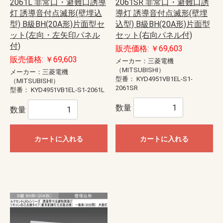
2061L 非常口・避難口誘導
2061SR 非常口・避難口誘
灯 誘導音付点滅形(壁埋込
導灯 誘導音付点滅形(壁埋
型) B級BH(20A形)片面型セ
込型) B級BH(20A形)片面型
ット(左向・左矢印パネル
セット(右向パネル付)
付)
販売価格: ￥69,603
販売価格: ￥69,603
メーカー：三菱電機
（MITSUBISHI）
メーカー：三菱電機
型番：
KYD4951VB1EL-S1-
（MITSUBISHI）
2061SR
型番：
KYD4951VB1EL-S1-2061L
数量
数量
カートに入れる
カートに入れる