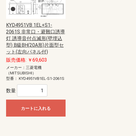
KYD4951VB 1EL+S1-
2061S 非常口・避難口誘導
灯 誘導音付点滅形(壁埋込
型) B級BH(20A形)片面型セ
ット(左向パネル付)
販売価格: ￥69,603
メーカー：三菱電機
（MITSUBISHI）
型番：
KYD4951VB1EL-S1-2061S
数量
カートに入れる