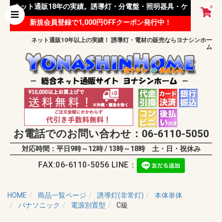
ネット通販18年の実績。誘導灯・分電盤・照明器具・ケ
0
新規会員登録で1,000円OFFクーポン発行中！
ーブル等 様々な資材を取り扱っています。
ネット通販10年以上の実績！ 誘導灯・電材の販売ならヨナシンホー
ム
お電話でのお問い合わせ：06-6110-5050
対応時間：平日9時～12時 / 13時～18時 土・日・祝休み
FAX:06-6110-5056 LINE：
HOME
商品一覧ページ
誘導灯(非常灯)
本体単体
パナソニック
電源別置型
C級