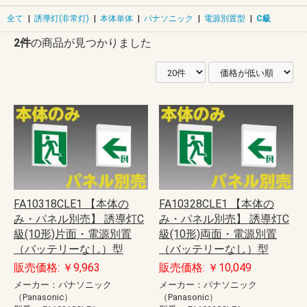
全て
|
誘導灯(非常灯)
|
本体単体
|
パナソニック
|
電源別置型
|
C級
2件
の商品が見つかりました
FA10318CLE1 【本体の
FA10328CLE1 【本体の
み・パネル別売】 誘導灯C
み・パネル別売】 誘導灯C
級(10形)片面・電源別置
級(10形)両面・電源別置
（バッテリーなし）型
（バッテリーなし）型
販売価格: ￥9,963
販売価格: ￥10,049
メーカー：パナソニック
メーカー：パナソニック
（Panasonic）
（Panasonic）