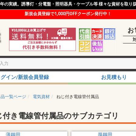
8年の実績。誘導灯・分電盤・照明器具・ケーブル等 様々な資材を取り
新規会員登録で1,000円OFFクーポン発行中！
お
ログイン/新規会員登録
お見積もり
商品一覧ページ
電気資材
ねじ付き電線管付属品
じ付き電線管付属品のサブカテゴリ
薄鋼用
厚鋼用