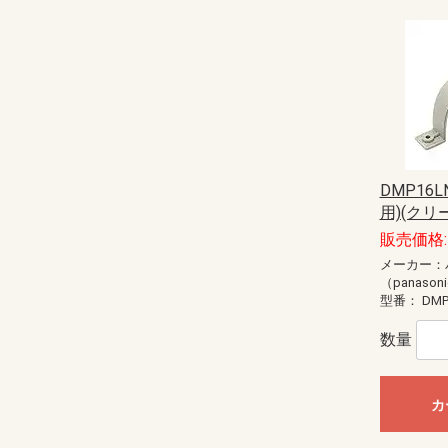
DMP16
用)(クリー
販売価格:
メーカー：
（panason
型番：
DMP
数量
カ