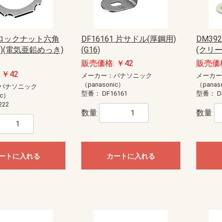
モール（エフ・ニュー
ー配線用モール
配線用モール（ケーサ
ル
モール
ル
モール（ガードマン）
ニュー・エフモール
エフモール
オプトモール
テープ付オプトモール
イリズミ
デズミ
マガリ
貫通カバー
ファイバーホルダー
タチアゲ
フレキジョイント
引込カバー
ケーサー
Gモール
テープ付スリットモール
メタルモール
ジョイントカップリング
ブッシング
フラットエルボ
インターナルエルボ
エクスターナルエルボ
ティー
コンビネーションコネクター
コーナーボックス
ジャンクションボックス
ストレートボックスコネクター
フレキジョイント
エンドキャップ
ジョイントカップリング後付け型
フラットエルボ後付け型
インターナルエルボ後付け型
エクスターナルエルボ後付け型
パーテーション
ケーブルパッチン
アースバー
メタルモール用補修塗料
ボックス
ボックスセパレータ
ジョイントキャップ
エンド
フリージョイント
アウトレット
その他等
メタルエフモールテープ付
イリズミ
デズミ
エンド
マガリ
コンビネーション
ジョイントカバー
ブッシング
フレキジョイント
エムケーダクト
屋外用エムケーダクト
エルダクト
ガードマンII R型
ガードマンII R型（セパレートタイ
ガードマンII 平面マガリ
ガードマンII T型ブンキ
ガードマンII GIIフリーレット
ガードマンII ブンキ
ガードマンII タチアゲ
ガードマンII コンセントボックス
ガードマンII エンド
ガードマンII パーテーション
ガードマンII アルミ
ガードマンII アルミ 平面マガリ
ガードマンII アルミ T型ブンキ
ガードマンII フラット
軟質プロテクタ
ガードマンII ラン
モールカッター
マヂックステッカー
その他関連商品
）
プ）
ド
識・防護カバー
ブルカバー
対策トゲつきシート
用保護カバー
護カバー
スリーブ
イエロー
トラ
ジョイントタイプ
オーバーラップタイプ丸型ケーブ
オーバーラップタイプSSケーブル
ル用
用
ッチ
ト
電盤
ック
ス
【CKS】電線直締用
【CKL】圧着端子用
【CBS】バック式
【DCS】切換
【DBS】バック式切換
ORZ形屋外用キャビネット
ステンレス屋外用キャビネット
盤用キャビネット
主幹：ELB
主幹：CB
ラックオプション
【HP-J】一次送り
【TBE】固定式（経済形）
【TBF-J】ブレーカ用(経済形)
【TBF-W】ブレーカ用(経済形)
【TBJ】分岐（一種耐熱登録品）
【TBN】ニュートラル端子
【TBP】電力用
【TBS】スタッド（一種耐熱登録
【TBT】二段形
【TBZ・TBZ-A】ブレーカ用(直結
【TBZ-E】アース用(直締端子形)
【TK】協約形
オプション
配線用
盤取付用
汎用タイプ
高性能タイプ
仮設ボックス
コントロールボックス（小型FA
情報通信ボックス
プルボックス
エンクローズドブレーカ
サーキットブレーカ
プラグインブレーカ
漏電ブレーカ
2 ロックナット六角
DF16161 片サドル(厚鋼用)
DM39
品）
端子形・リペア端子形)
用）
)(電気亜鉛めっき)
(G16)
(クリー
ル
S
紙
ーツ
ドッキング
エクステンダー
BTヘッドセット
ビーコン
USB季節商品
USBグッズ
ゲーム関連
LED
ドッキングステーション
拡声器
NFC
メディアプレーヤー
ラミネータ
BTヘッドセット・アダプタ
スキャナ
カメラ
その他ペリフェラル
プレゼンテーション
コードリーダー
KVM
スピーカー
シュレッダー
NFC・ビーコン
ヘッドホン・マイク
キーボード
マウス
USBハブ
カードリーダー
USBコンバータ他
テンキー
分配器
切替器(KVM以外)
モバイルバッテリー
ACアダプタ
タップ
HDMIケーブル
変換アダプタ
変換アダプタ他
電話ケーブル・アダプタ
IEEE1394ケーブル
SCSIケーブル
USBケーブル
プリンタケーブル
AVケーブル
RS-232Cケーブル
その他ケーブル
モニタケーブル
アダプタ他
用紙
インクジェットラベル
レーザー用紙
レーザーラベル
手作り用紙
インク
その他用紙
インクジェット用紙
マルチラベル
タブレットケース
タッチペン
マウスアクセサリー
車載アクセサリー
リストレスト
フィルター
メモリーケース
バッグ
スマートフォン
インナー・クッション
タブレット
メモリーケース
電子辞書
スタンド
各種カバー
PDA
メディアケース
カメラアクセサリ
データホルダー
保護フィルム
クリーナー
セキュリティ用品
キーボードカバー
耐震グッズ
マウスパッド
ケーブルアクセサリ
LAN機器
光ケーブル他
LANケーブル
LANケーブル用機器
ノートクーラー
DOS/Vパーツ
販売価格: ￥42
販売価格
ー
器
具
プラグ
具・治具他
ッチ
通信用
電話用
 ￥42
メーカー：パナソニック
メーカ
セキュリティ機器）
anasonic)
レコーダー
IPネットワークカメラ
スイッチ
コンバーター・トランシーバ
ビデオサーバ
オプション品
モニター
ダミーカメラ
防犯シール・防犯看板
屋外センサーカメラ
玄関子機
増設用子機
増設モニター・モニター子機
テレビドアホン
ネットワークドアホン
ホームネットワークシステム
オプション
（panasonic）
（panas
パナソニック
型番：
DF16161
型番：
D
ic）
222
HI）
ト
ンセン
integralX
Xiシリーズ
IFシリーズ
アスパイアX
数量
数量
送
達
扇
ファン
ン
ァン
ファン
ン
材
三菱電機
パナソニック電工
三菱電機
パナソニック電工
業務用有圧換気扇
有圧換気扇システム部材
三菱電機
パナソニック電工
ストレートシロッコファン24時間
ストレートシロッコファン
片吸込形シロッコファン
三菱電機
パナソニック電工
三菱電機
パナソニック電工
産業用送風機システム部材
ートに入れる
カートに入れる
SUBISHI)
KIN)
6畳用
8畳用
10畳用
12畳用
14畳用
16畳用
18畳用
20畳用
23畳用
26畳用
29畳用
6畳用
8畳用
10畳用
12畳用
14畳用
18畳用
20畳用
23畳用
26畳用
29畳用
ホンセット品
機
機
ッシュ
スモークナビ搭載シリーズ
フラットシリーズ
コンパクトタイプ
交換用フィルター