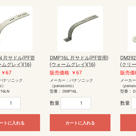
LN 片サドル(PF管
DMP16L 片サドル(PF管用)
DM39
ムグレイ)(16)
(ウォームグレイ)(16)
(クリー
 ￥67
販売価格: ￥67
販売価格
パナソニック
メーカー：パナソニック
メーカ
ic）
（panasonic）
（panas
16LN
型番：
DMP16L
型番：
D
数量
数量
ートに入れる
カートに入れる