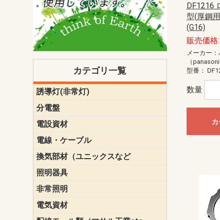
DF121
型(厚鋼用
(G16)
販売価格:
メーカー：
（panason
カテゴリ一覧
型番：
DF1
数量
誘導灯(非常灯)
一般型
一般型(みる
一般型長時間
一般型長時間
点滅形
誘導音付点
防湿・防雨
防湿・防雨
防湿・防雨形
クリーンル
床埋込型
防爆型
客席誘導灯
誘導灯リニ
誘導灯ガー
交換電池（
誘導灯交換
本体単体
パネル単体
リモコン
ク機能付)パ
けバッテリー
用）
クス
分電盤
標準分電盤
電化対応
創エネ対応
あんしん機
分電盤補修
分電盤用ブ
プラスばん
フリーボッ
リニューア
WHMボック
WHM取付ボ
露出化粧枠
半埋込化粧
住宅分電盤
テンパール
カ
電設資材
パナソニック（
神保電器配
東芝配線器
未来工業製
三菱電機
明工社製品
テンパール
電線・ケーブル
切断対応
定尺
換気部材（ユニックスなど
温度ヒュー
フィルター
防虫網
樹脂製グリ
スリーブキ
レジスター
ALCスリーブ-
ACEジョイ
ACEスリー
ACE止水板
厚型 グリル
薄型 グリル
中型 グリル
外風対策 角
外風対策 角
外風対策（
外風対策 丸
外風対策 丸
軒天井用 グ
床下通気用 
給気電動シ
パイプフー
ウェザーカ
防音フード
差圧式吸気
防火ダンパ
風量調整ダ
逆風止ダン
サイレンサ
止水板
UKDF風向
消音・フレ
耐火パテ
照明器具
遠藤照明（E
オーデリック（
コイズミ照
大光電機（DA
東芝ライテ
パナソニック（
三菱電機
クラコ
非常照明
ODELIC非常
三菱非常灯
東芝LED非
パナソニック
電気資材
端子台
碍子
圧着端子・
差込みコネ
リレー
インシュロ
日動電工製
ねじなし電
ねじ付き電
厚鋼電線管Z
ボックス・
樹脂製ボッ
CD管・PF
金物類
雑材
エフレック