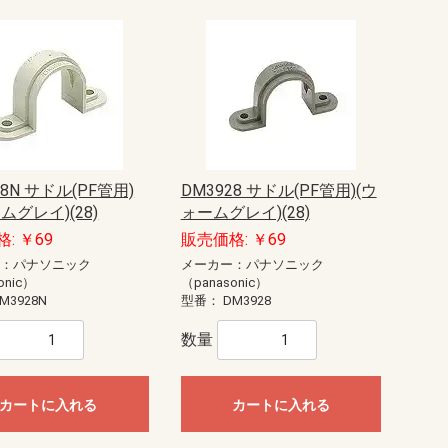
28N サドル(PF管用)
DM3928 サドル(PF管用)(ウ
ムグレイ)(28)
ォームグレイ)(28)
: ￥69
販売価格: ￥69
ー：パナソニック
メーカー：パナソニック
onic）
（panasonic）
M3928N
型番：
DM3928
数量
カートに入れる
カートに入れる