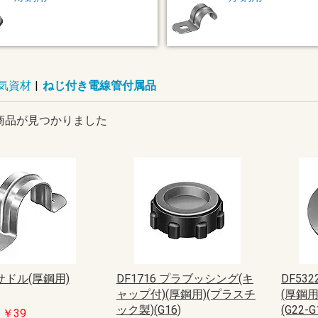
気資材
|
ねじ付き電線管付属品
商品が見つかりました
 サドル(厚鋼用)
DF1716 プラブッシング(キ
DF53
ャップ付)(厚鋼用)(プラスチ
(厚鋼用
ック製)(G16)
(G22-G
 ￥39