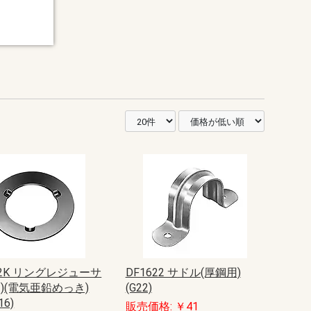
22K リングレジューサ
DF1622 サドル(厚鋼用)
)(電気亜鉛めっき)
(G22)
16)
販売価格: ￥41