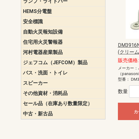
ランプ・ライトバー
パナソニック(P
東芝ライテ
ENDO（遠
三菱電機
HEMS分電盤
マルチ通信
安全標識
誘導標識
自動火災報知設備
パナソニック（
ホーチキ（HO
能美防災（N
ニッタン（NI
住宅用火災警報器
けむり当番
ねつ当番
ガス当番
DM3916
(クリーム
河村電器産業製品
キャビネッ
動力分電盤
販売価格:
ジェフコム（JEFCOM）製品
LANツール
LEDイルミ
アンカー・
エアコン部
ケーブル保
ケーブル索
リール
作業工具
作業用照明
切削工具
収納機器・
検電器・計
腰回り品・
通線工具
電設化成品
高所作業ポ
パーツ＆ツ
メーカー：
バス・洗面・トイレ
便座
（panason
型番：
DM3
スピーカー
天井スピー
壁掛型スピ
ホーンスピ
コラムスピ
コンパクト
モニタース
インテリア
スピーカー
防滴型スピ
ホール用ス
マルチユー
数量
その他資材・消耗品
ビニールテープ
自己融着テ
養生テープ
丸エフ
ネオシール
セール品（在庫あり数量限定）
照明器具
換気スイッ
ランプ・電
その他資材
カ
中古・新古品
配線器具
照明器具