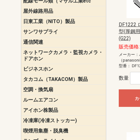
配線モール類（マサル工業etc
壁面用配線
光ファイバ
その他壁面
メタルモー
メタルエフ
ダクトモー
床面用配線
モール備品
エフ）
ー・Gモール
屋外線路用品
PE支線ガー
ケーブル標
オプトケー
ザ・鳥獣害
自在バンド
電柱標識板
キラベルト
4mm電線防
SZスリーブ
スパイラル
支線ガード
保護カバー
日東工業（NITO）製品
カバースイ
キャビネッ
小型動力分
システムラ
端子台
盤用パーツ
プラボック
ブレーカ
DF122
型(厚鋼用
サンワサプライ
ペリフェラ
タップ・UP
ケーブル
インク・用
アクセサリ
LAN
DOS／Vパ
(G22)
通信関連
保安器
プロテクタ
ローゼット
工具・試験
端子取付金
端子板
端末装置
配線用金具
モジュラー
LAN圧着工
ルータ
エッジスイ
販売価格:
ネットワークカメラ・監視カメラ・
NSK（日本
パナソニック(P
メーカー：
ドアホン
（panason
型番：
DF1
ビジネスホン
日立（HITAC
ナカヨ
NEC
OKI
ヘッドセッ
ヤコブイェ
数量
タカコム（TAKACOM）製品
通話録音
留守番電話
音声応答転
緊急情報伝
日課放送
空調・換気扇
標準換気扇
ダクト換気
有圧換気扇
インダクト
パイプファ
シロッコフ
斜流ダクト
エアカーテ
システム部
カ
ルームエアコン
三菱電機(MIT
ダイキン(DAI
アイホン株製品
テレビドア
ドアホン親
ドアホン子
冷凍庫(冷凍ストッカー)
喫煙用集塵・脱臭機
スモークダ