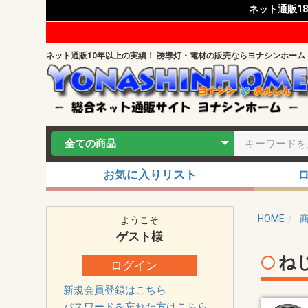
ネット通販1
ネット通販10年以上の実績！ 誘導灯・電材の販売ならヨナシンホーム
お気に入りリスト
HOME
ようこそ
ゲスト
様
ね
ログイン
新規会員登録はこちら
パスワードを忘れた方はこちら