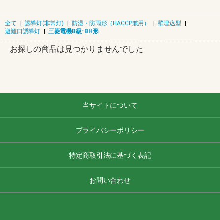
全て
|
誘導灯(非常灯)
|
防湿・防雨形（HACCP兼用）
|
壁埋込型
|
避難口誘導灯
|
三菱電機B級･BH形
お探しの商品は見つかりませんでした
当サイトについて
プライバシーポリシー
特定商取引法に基づく表記
お問い合わせ