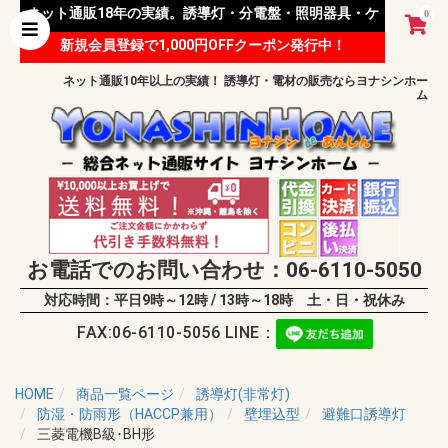
ネット通販18年の実績。誘導灯・分電盤・照明器具・ケ
0
新規会員登録で1,000円OFFクーポン発行中！
ーブル等 様々な資材を取り扱っています。
ネット通販10年以上の実績！ 誘導灯・電材の販売ならヨナシンホー
ム
お電話でのお問い合わせ：06-6110-5050
対応時間：平日9時～12時 / 13時～18時 土・日・祝休み
FAX:06-6110-5056 LINE：
HOME
商品一覧ページ
誘導灯(非常灯)
防湿・防雨形（HACCP兼用）
壁埋込型
避難口誘導灯
三菱電機B級･BH形