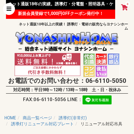
ネット通販18年の実績。誘導灯・分電盤・照明器具・ケ
0
新規会員登録で1,000円OFFクーポン発行中！
ーブル等 様々な資材を取り扱っています。
ネット通販10年以上の実績！ 誘導灯・電材の販売ならヨナシンホー
ム
お電話でのお問い合わせ：06-6110-5050
対応時間：平日9時～12時 / 13時～18時 土・日・祝休み
FAX:06-6110-5056 LINE：
HOME
商品一覧ページ
誘導灯(非常灯)
誘導灯リニューアル対応プレート
リニューアル対応吊具