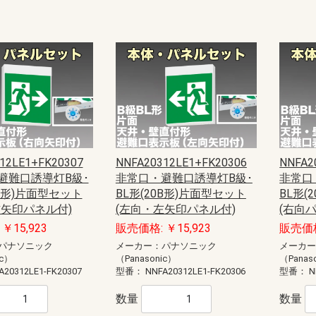
anasonic)
ック
藤照明）
20W
40W
E11
E12
E17
E26
直管LED（GX16t-5）
直管LED（GZ16）
ユニットドーム形
ユニットフラット形
型
EV・PHEV充電回路・エコキュー
EV・PHEV充電回路・太陽光発電
あかりぷらすばん
エコキュート・IH対応
エコキュート・電温・IH対応
かみなりあんしんばん あかり付
かみなりあんしんばん
ダブル発電対応
創蓄連携システム対応（自立出力
創蓄連携システム対応（自立出力
太陽光発電システム・エコキュー
太陽光発電システム・エコキュー
太陽光発電システム対応
地震あんしんばん
地震かみなりあんしんばん
電温・IH対応
燃料電池（ガス発電）システム対
標準タイプ
標準タイプ大型FreeS付
ト・IH対応
ステム・エコキュート・IH対応
単相2線用）
単相3線用）
ト・IH対応
ト・電温・IH対応
応
蓄光誘導標識
一般誘導標識
Panasonic）
CHIKI）
OHMI）
TTAN）
アドバンスP-1シリーズ
一般型感知器
電子式自己保持型熱感知器（熱オ
差動式分布型感知器
光電式スポット型感知器（煙サイ
煙感知器
光電式分離型感知器
炎感知器
遠隔試験機能付感知器
連携型ワイヤレス感知器
感知器ベース
火災通報装置
音響装置
発信機
表示灯
総合盤
P型1級受信機
P型2級受信機
副受信機
受信機関連商品
周辺機器
防排煙設備
ガス漏れ集中監視システム
R型防災システム
周辺機器
非常警報設備（複合装置）
非常警報設備（システム用）
点検器具
感知器
R型・GR型システム
P型受信機
機器収容箱（総合盤）
P型発信機
P型設備機器その他
非常警報設備
住宅情報設備
ガス漏れ火災警報設備
防排煙設備
超高感度煙検知システム
アクセサリー・保守用品
P型インターフェイス盤
P型火災／複合火災受信機
P型受信機用埋込ボックス・埋込枠
R型防災システム
ガス漏れ火災警報設備
熱感知器
煙感知器
炎感知器
感知器付属品
押し釦・消火栓始動スイッチ
音響装置
火災通報装置
関連機器
機器収容箱
共同住宅用防災システム
試験器
住宅防災システム
消火器
消火栓始動器
中継器・中継器収納箱
特定小規模施設向け防災システム
発信機
避雷ユニット
非常警報設備
非常電話システム
標識板
表示機
表示灯
防火・防排煙設備
耐圧防爆用
本質安全防爆用
補用部品・予備品
P型受信機
R型・GR型受信機
ガス系消火設備
ガス漏れ警報設備
サージアブソーバ
スプリンクラー設備
ニッカド蓄電池
プロテクタ
ベル
移報用装置・耐雷基板・ラベル
炎検知器
火災検知システム（機器内組込用
火災通報装置
感知器
機器収容箱
共同・特定共同住宅用
試験器・アドレス設定器
住宅用防災機器
消火器
消火栓始動装置
耐圧防爆機器
着脱器・試験器
中継器盤
中継機電源
中継機本体
超高感度環境監視システム
発信機
非常警報設備
表示灯
防火・排煙設備
補修品
泡消火設備
ートセンサ）
バーセンサ）
ト
盤用露出形BXT・FXT
盤用露出形BXTH・FXTH
盤用埋込形BXU・FXU
熱機器収納BXH・FXH
安定器収納FXA
ルーバー付盤用FXL
制御盤用屋内外兼用RXG
盤用屋内外兼用RXG-IP54
盤用屋内外兼用RXGB-IP54
盤用屋内外兼用RXV-IP44
屋外盤用木板ベースPOGB-IP55
屋外盤用鉄板ベースPOG-IP55
・部材
ネーション
ネジ
材
護収納
引具
器具
車載備品
測器
安全保護具・収納具
ール
ールボックス
LANケーブル
LANチェッカー
LAN工具
モジュラージャック
モジュラープラグ
LEDクリスタルモチーフ
LEDストリングライト
LEDテープライト
LEDデザインストリングライト
LEDルミネーション（SJ-NHシリ
LEDルミネーション（SJ-NHシリ
LEDルミネーション（SJ-NHシリ
LEDルミネーション（SJ-NHシリ
LEDルミネーション（SJXシリー
LEDルミネーション（SJXシリー
LEDルミネーション（SJXシリー
LEDルミネーション（SJXシリー
LEDルミネーション（SJXシリー
LEDルミネーション（SJXシリー
LEDルミネーション（SJXシリー
LEDルミネーション（SJXシリー
LEDルミネーション（SJシリー
LEDルミネーション（SJシリー
LEDルミネーション（SJシリー
LEDルミネーション（SJシリー
LEDルミネーション（SJシリー
LEDルミネーション（SJシリー
LEDルミネーション（SJシリー
LEDルミネーション（SJシリー
LEDルミネーション（SJシリー
LEDルミネーション（SJシリー
SDXシリーズ
イルミネーション（その他）
イルミネーション（卓上タイプ）
ライトアップ用投光器
ロッド点滅灯（LED）40mmピッチ
ロッド点滅灯（LED）75mmピッチ
ロッド点滅灯（LED）共通部品
連結すずらん灯タイプ（LED）
ALC用
コンクリート用
ワッシャー
中空壁用
六角ナット
多用途
寸切りボルト用特殊ナット
小ネジ
木工用
石膏ボード用
軽天ビス
鋼板用
エアコン洗浄部材
ダクト部材
ドレンホース
室外機取付台
配管部材
ケーブルプロテクター
ケーブルプロテクター（増設型）
ケーブルマット
床用モール
床用モール（フラット型）
床用モール（増設型）
段差用バリアフリープロテクター
段差用バリアフリーモール（室内
FRP竿
その他
カーボン竿
ジョイント式ロッド
ジョイント式呼線
金属竿
CD管リール
ロープリール
検尺器
電線リール（据置き型）
電線リール（現場向き）
ストリッパー
ツールキット
ドライバー・レンチ
ナイフ・ノコ
ハンマー・その他工具
ペンチ・ニッパー
各種カッター
圧着工具
電動工具
LEDライト
コンパクトライト
ハロゲンライト
ヘッドライト
ライトスタンド
乾電池式ライト
作業用テープライト
充電式ライト
直管形スリムライト
蛍光ライト
コア
コンクリートドリル
ステップドリル
タップ
チップソー・カッター・切断砥石
バンドソー
パンチャー
ホールソー
切削油
木工ドリル
木工ドリル（フレキシブルシャフ
火花飛散防止具
磁器タイル用ドリル
鉄工ドリル
パーツ＆ツールボックス
車載用収納・車載備品
レーザー墨出し器
検電器
計測器
はしご・脚立用品
ハーネス・ランヤード
ホルダー
ランヤード・補助帯
ワークウェア・サポートウェア
ワークポジショニング用器具
収納具
手袋・靴カバー
熱中症対策アイテム
腰袋
腰道具セット
エアー通線
ケーブルグリップ
ロープ
入線潤滑剤
呼線（スチール）
地中線工具
管内清掃用具
電動入線機
亜鉛塗料スプレー
発泡ウレタン充填剤
絶縁・防触スプレー
ランプチェンジャー
高所作業工具
パーツボックス
ーズ）アイスクルカーテン（部
ーズ）クロスネット（部品）
ーズ）ストリング（部品）
ーズ）共通部品
ズ）LEDジョイントモチーフ（部
ズ）LEDストリング（部品）
ズ）LEDソフトネオン（部品）
ズ）LEDフォール（部品）
ズ）LEDフラッシュボール（部
ズ）LEDホタル（部品）
ズ）モチーフ（部品）
ズ）共通部品
ズ）アイスクルカーテン（部品）
ズ）キャンドル・電球ライト（部
ズ）クロスネット（部品）
ズ）スティックライト（部品）
ズ）ストリング（部品）
ズ）テープライト（部品）
ズ）フォール（部品）
ズ）プロジェクションライト（部
ズ）モチーフ（部品）
ズ）共通部品
（屋外用）
用）
ト）
12LE1+FK20307
NNFA20312LE1+FK20306
NNFA2
ウォシュレット
品）
品）
品）
品）
品）
避難口誘導灯B級･
非常口・避難口誘導灯B級･
非常口
カー
ーカー
ーカー
ーカー
スピーカー
ピーカーシステム
デザインスピーカー
システム
ーカーシステム
ピーカーシステム
ススピーカーシステム
埋込型
露出型
片面型
両面型
関連商品
コンビネーションタイプ
ワイドホーンスピーカー
セパレートタイプ
ストレートホーンスピーカー
本体
関連商品
一般タイプ
コンパクトスピーカー
スリムスピーカー
防球構造型スピーカー
サウンドアロースピーカー
関連商品
ボックスタイプ
スリムタイプ
関連商品
0B形)片面型セット
BL形(20B形)片面型セット
BL形(
右矢印パネル付)
(左向・左矢印パネル付)
(右向
(IVテープ)
ープ
￥15,923
販売価格: ￥15,923
販売価格
チ
球
・消耗品
スポットライト
ダウンライト
ブラケットライト
ベースライト
非常灯・誘導灯
パナソニック
メーカー：パナソニック
メーカ
コンセント
ic）
（Panasonic）
（Panas
A20312LE1-FK20307
型番：
NNFA20312LE1-FK20306
型番：
N
数量
数量