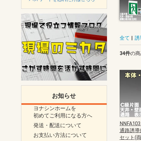
全て
|
誘
34件
の商
お知らせ
ヨナシンホームを
初めてご利用になる方へ
NNFA103
発送・配送について
通路誘導灯
お支払い方法について
セット(