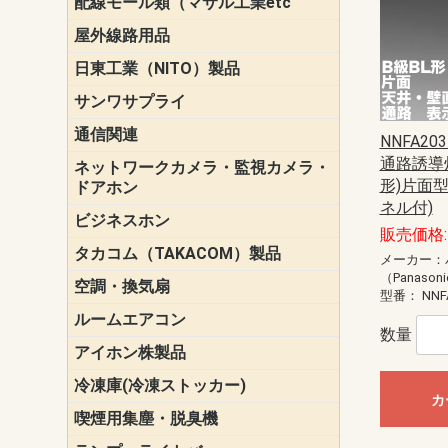
配線モール類（マサル工業etc
壁面用配線
光ファイバ
その他壁面
メタルモー
メタルエフ
ダクトモー
床面用配線
モール備品
エフ）
ー・Gモール
屋外線路用品
PE支線ガー
ケーブル標
オプトケー
ザ・鳥獣害
自在バンド
電柱標識板
キラベルト
4mm電線防
SZスリーブ
スパイラル
支線ガード
保護カバー
日東工業（NITO）製品
カバースイ
キャビネッ
小型動力分
システムラ
端子台
盤用パーツ
プラボック
ブレーカ
サンワサプライ
ペリフェラ
タップ・UP
ケーブル
インク・用
アクセサリ
LAN
DOS／Vパ
通信関連
保安器
プロテクタ
ローゼット
工具・試験
端子取付金
端子板
端末装置
配線用金具
モジュラー
LAN圧着工
ルータ
エッジスイ
NNFA203
通路誘導灯
ネットワークカメラ・監視カメラ・
NSK（日本
パナソニック(P
形)片面
ドアホン
ネル付)
ビジネスホン
日立（HITAC
ナカヨ
NEC
OKI
ヘッドセッ
ヤコブイェ
販売価格: 
タカコム（TAKACOM）製品
通話録音
留守番電話
音声応答転
緊急情報伝
日課放送
メーカー：
（Panason
空調・換気扇
標準換気扇
ダクト換気
有圧換気扇
インダクト
パイプファ
シロッコフ
斜流ダクト
エアカーテ
システム部
型番：
NNF
ルームエアコン
三菱電機(MIT
ダイキン(DAI
数量
アイホン株製品
テレビドア
ドアホン親
ドアホン子
冷凍庫(冷凍ストッカー)
カ
喫煙用集塵・脱臭機
スモークダ