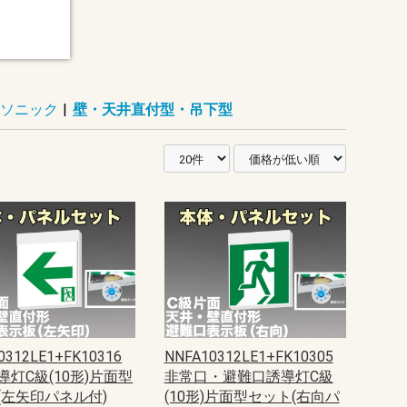
ナソニック
|
壁・天井直付型・吊下型
0312LE1+FK10316
NNFA10312LE1+FK10305
導灯C級(10形)片面型
非常口・避難口誘導灯C級
(左矢印パネル付)
(10形)片面型セット(右向パ