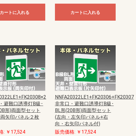
カートに入れる
カートに入れる
0322LE1+FK20308×2
NNFA20322LE1+FK20306+FK20307
・避難口誘導灯B級･
非常口・避難口誘導灯B級･
20B形)両面型セット
BL形(20B形)両面型セット
・両矢印パネル２枚
(左向・左矢印パネル+右
向・右矢印パネル付)
: ￥17,524
販売価格: ￥17,524