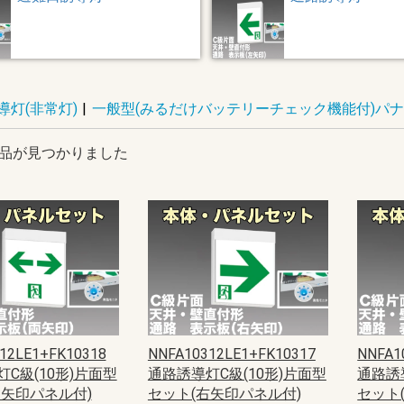
導灯(非常灯)
|
一般型(みるだけバッテリーチェック機能付)パ
品が見つかりました
12LE1+FK10318
NNFA10312LE1+FK10317
NNFA1
C級(10形)片面型
通路誘導灯C級(10形)片面型
通路誘
両矢印パネル付)
セット(右矢印パネル付)
セット