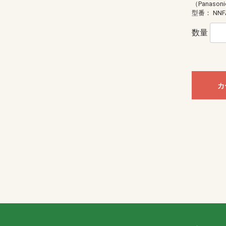
（Panason
型番：
NNF
数量
カ