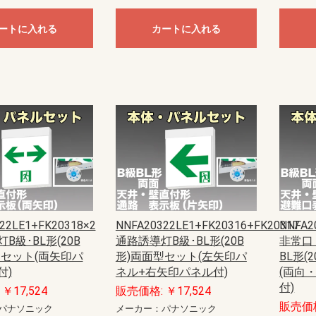
ートに入れる
カートに入れる
22LE1+FK20318×2
NNFA20322LE1+FK20316+FK20317
NNFA2
B級･BL形(20B
通路誘導灯B級･BL形(20B
非常口
型セット(両矢印パ
形)両面型セット(左矢印パ
BL形(
付)
ネル+右矢印パネル付)
(両向
付)
￥17,524
販売価格: ￥17,524
販売価格
パナソニック
メーカー：パナソニック