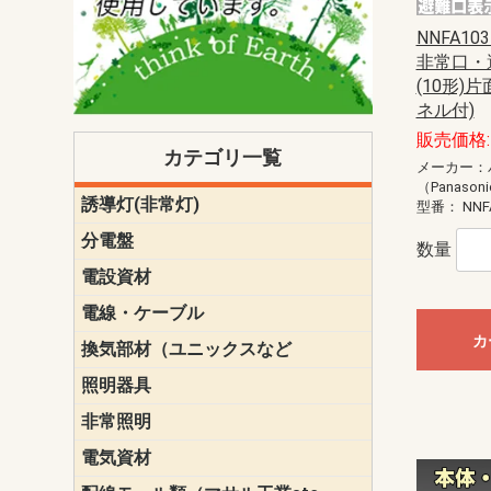
NNFA103
非常口・
(10形)
ネル付)
販売価格: 
カテゴリ一覧
メーカー：
（Panason
誘導灯(非常灯)
一般型
一般型(みる
一般型長時間
一般型長時間
点滅形
誘導音付点
防湿・防雨
防湿・防雨
防湿・防雨形
クリーンル
床埋込型
防爆型
客席誘導灯
誘導灯リニ
誘導灯ガー
交換電池（
誘導灯交換
本体単体
パネル単体
リモコン
型番：
NNF
ク機能付)パ
けバッテリー
用）
クス
分電盤
標準分電盤
電化対応
創エネ対応
あんしん機
分電盤補修
分電盤用ブ
プラスばん
フリーボッ
リニューア
WHMボック
WHM取付ボ
露出化粧枠
半埋込化粧
住宅分電盤
テンパール
数量
電設資材
パナソニック（
神保電器配
東芝配線器
未来工業製
三菱電機
明工社製品
テンパール
電線・ケーブル
切断対応
定尺
カ
換気部材（ユニックスなど
温度ヒュー
フィルター
防虫網
樹脂製グリ
スリーブキ
レジスター
ALCスリーブ-
ACEジョイ
ACEスリー
ACE止水板
厚型 グリル
薄型 グリル
中型 グリル
外風対策 角
外風対策 角
外風対策（
外風対策 丸
外風対策 丸
軒天井用 グ
床下通気用 
給気電動シ
パイプフー
ウェザーカ
防音フード
差圧式吸気
防火ダンパ
風量調整ダ
逆風止ダン
サイレンサ
止水板
UKDF風向
消音・フレ
耐火パテ
照明器具
遠藤照明（E
オーデリック（
コイズミ照
大光電機（DA
東芝ライテ
パナソニック（
三菱電機
クラコ
非常照明
ODELIC非常
三菱非常灯
東芝LED非
パナソニック
電気資材
端子台
碍子
圧着端子・
差込みコネ
リレー
インシュロ
日動電工製
ねじなし電
ねじ付き電
厚鋼電線管Z
ボックス・
樹脂製ボッ
CD管・PF
金物類
雑材
エフレック