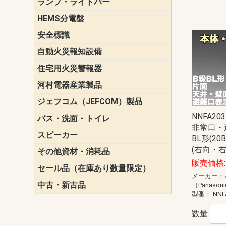
ランプ・ライトバー
パナソニック(P
東芝ライテ
ENDO（遠
三菱電機
HEMS分電盤
マルチ通信
安全標識
誘導標識
自動火災報知設備
パナソニック（
ホーチキ（HO
能美防災（N
ニッタン（NI
住宅用火災警報器
けむり当番
ねつ当番
ガス当番
河村電器産業製品
キャビネッ
動力分電盤
ジェフコム（JEFCOM）製品
LANツール
LEDイルミ
アンカー・
エアコン部
ケーブル保
ケーブル索
リール
作業工具
作業用照明
切削工具
収納機器・
検電器・計
腰回り品・
通線工具
電設化成品
高所作業ポ
パーツ＆ツ
NNFA203
バス・洗面・トイレ
便座
非常口・
スピーカー
天井スピー
壁掛型スピ
ホーンスピ
コラムスピ
コンパクト
モニタース
インテリア
スピーカー
防滴型スピ
ホール用ス
マルチユー
BL形(2
(右向・
その他資材・消耗品
ビニールテープ
自己融着テ
養生テープ
丸エフ
ネオシール
販売価格: 
セール品（在庫あり数量限定）
照明器具
換気スイッ
ランプ・電
その他資材
メーカー：
中古・新古品
配線器具
照明器具
（Panason
型番：
NNF
数量