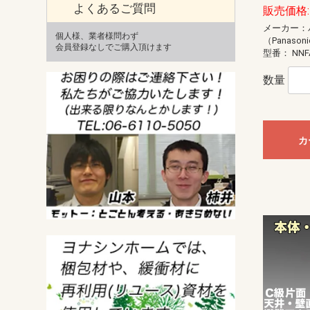
よくあるご質問
販売価格: 
メーカー：
個人様、業者様問わず
（Panason
会員登録なしでご購入頂けます
型番：
NNF
数量
カ