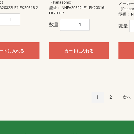
ic）
（Panasonic）
メーカ
A20322LE1-FK20318-2
型番：
NNFA20322LE1-FK20316-
（Panas
FK20317
型番：
N
数量
数量
ートに入れる
カートに入れる
1
2
次へ