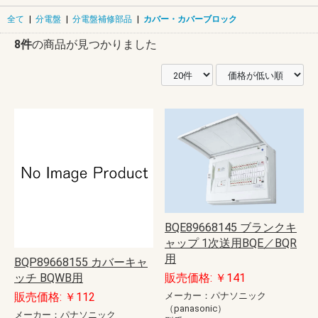
全て
|
分電盤
|
分電盤補修部品
|
カバー・カバーブロック
8件
の商品が見つかりました
BQE89668145 ブランクキ
ャップ 1次送用BQE／BQR
用
BQP89668155 カバーキャ
ッチ BQWB用
販売価格: ￥141
販売価格: ￥112
メーカー：パナソニック
（panasonic）
メーカー：パナソニック