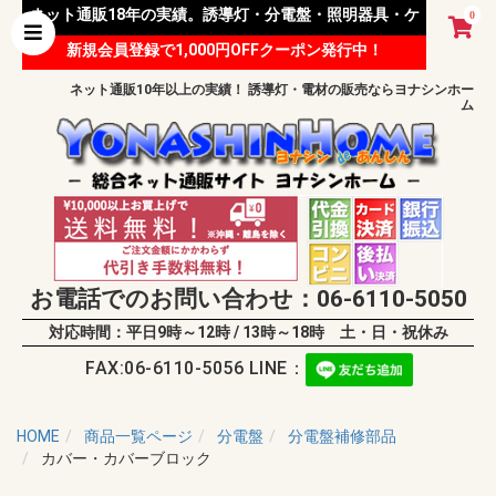
ネット通販18年の実績。誘導灯・分電盤・照明器具・ケ
0
新規会員登録で1,000円OFFクーポン発行中！
ーブル等 様々な資材を取り扱っています。
ネット通販10年以上の実績！ 誘導灯・電材の販売ならヨナシンホー
ム
お電話でのお問い合わせ：06-6110-5050
対応時間：平日9時～12時 / 13時～18時 土・日・祝休み
FAX:06-6110-5056 LINE：
HOME
商品一覧ページ
分電盤
分電盤補修部品
カバー・カバーブロック