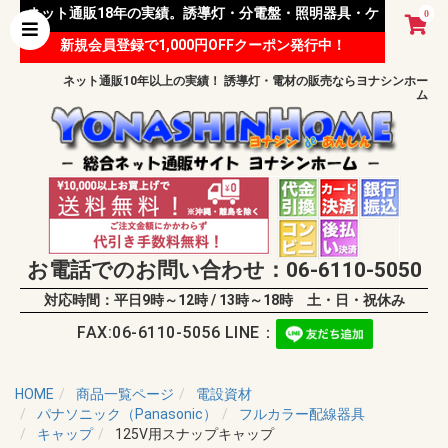
ネット通販18年の実績。誘導灯・分電盤・照明器具・ケ
0
新規会員登録で1,000円OFFクーポン発行中！
ーブル等 様々な資材を取り扱っています。
ネット通販10年以上の実績！ 誘導灯・電材の販売ならヨナシンホー
ム
お電話でのお問い合わせ：06-6110-5050
対応時間：平日9時～12時 / 13時～18時 土・日・祝休み
FAX:06-6110-5056 LINE：
HOME
商品一覧ページ
電設資材
パナソニック（Panasonic）
フルカラー配線器具
キャップ
125V用スナップキャップ