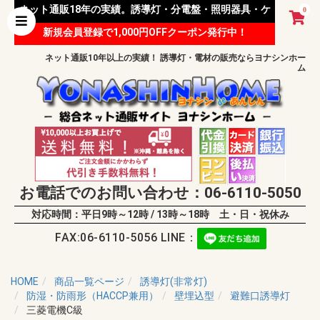
ネット通販18年の実績。誘導灯・分電盤・照明器具・ケ
0
新規会員登録で1,000円OFFクーポン発行中！
ーブル等 様々な資材を取り扱っています。
ネット通販10年以上の実績！ 誘導灯・電材の販売ならヨナシンホー
ム
お電話でのお問い合わせ：06-6110-5050
対応時間：平日9時～12時 / 13時～18時 土・日・祝休み
FAX:06-6110-5056 LINE：
HOME
商品一覧ページ
誘導灯(非常灯)
防湿・防雨形（HACCP兼用）
壁埋込型
避難口誘導灯
三菱電機C級