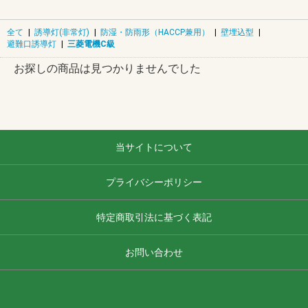
全て
|
誘導灯(非常灯)
|
防湿・防雨形（HACCP兼用）
|
壁埋込型
|
避難口誘導灯
|
三菱電機C級
お探しの商品は見つかりませんでした
当サイトについて
プライバシーポリシー
特定商取引法に基づく表記
お問い合わせ