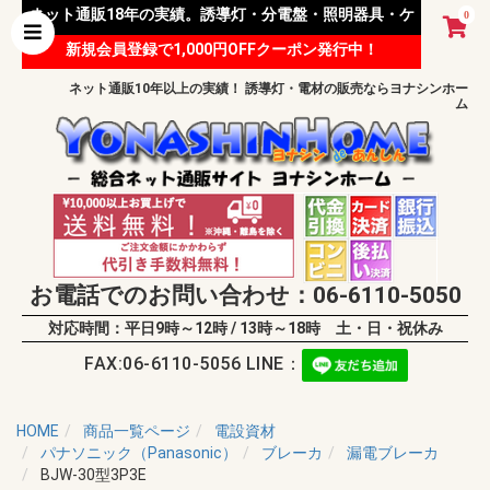
ネット通販18年の実績。誘導灯・分電盤・照明器具・ケ
0
新規会員登録で1,000円OFFクーポン発行中！
ーブル等 様々な資材を取り扱っています。
ネット通販10年以上の実績！ 誘導灯・電材の販売ならヨナシンホー
ム
お電話でのお問い合わせ：06-6110-5050
対応時間：平日9時～12時 / 13時～18時 土・日・祝休み
FAX:06-6110-5056 LINE：
HOME
商品一覧ページ
電設資材
パナソニック（Panasonic）
ブレーカ
漏電ブレーカ
BJW-30型3P3E