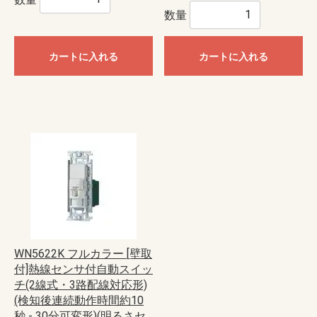
数量
カートに入れる
カートに入れる
WN5622K フルカラー [壁取
付]熱線センサ付自動スイッ
チ(2線式・3路配線対応形)
(検知後連続動作時間約10
秒 - 30分可変形)(明るさセ