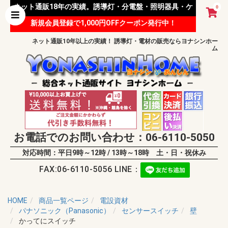
ネット通販18年の実績。誘導灯・分電盤・照明器具・ケ
0
新規会員登録で1,000円OFFクーポン発行中！
ーブル等 様々な資材を取り扱っています。
ネット通販10年以上の実績！ 誘導灯・電材の販売ならヨナシンホー
ム
お電話でのお問い合わせ：06-6110-5050
対応時間：平日9時～12時 / 13時～18時 土・日・祝休み
FAX:06-6110-5056 LINE：
HOME
商品一覧ページ
電設資材
パナソニック（Panasonic）
センサースイッチ
壁
かってにスイッチ