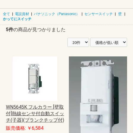
全て
|
電設資材
|
パナソニック（Panasonic）
|
センサースイッチ
|
壁
|
かってにスイッチ
5件
の商品が見つかりました
WN5645K フルカラー [壁取
付]熱線センサ付自動スイッ
チ(子器)(ブランクチップ付)
販売価格: ￥6,584