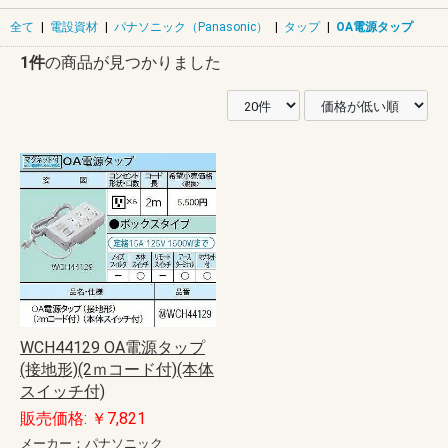
全て
|
電設資材
|
パナソニック（Panasonic）
|
タップ
|
OA電源タップ
1件
の商品が見つかりました
WCH44129 OA電源タップ
(接地形)(2ｍコード付)(本体
スイッチ付)
販売価格: ￥7,821
メーカー：パナソニック