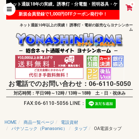
ネット通販18年の実績。誘導灯・分電盤・照明器具・ケ
0
新規会員登録で1,000円OFFクーポン発行中！
ーブル等 様々な資材を取り扱っています。
ネット通販10年以上の実績！ 誘導灯・電材の販売ならヨナシンホー
ム
お電話でのお問い合わせ：06-6110-5050
対応時間：平日9時～12時 / 13時～18時 土・日・祝休み
FAX:06-6110-5056 LINE：
HOME
商品一覧ページ
電設資材
パナソニック（Panasonic）
タップ
OA電源タップ