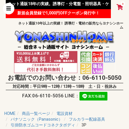
ネット通販18年の実績。誘導灯・分電盤・照明器具・ケ
0
新規会員登録で1,000円OFFクーポン発行中！
ーブル等 様々な資材を取り扱っています。
ネット通販10年以上の実績！ 誘導灯・電材の販売ならヨナシンホー
ム
お電話でのお問い合わせ：06-6110-5050
対応時間：平日9時～12時 / 13時～18時 土・日・祝休み
FAX:06-6110-5056 LINE：
HOME
商品一覧ページ
電設資材
パナソニック（Panasonic）
フルカラー配線器具
引掛防水ゴムコードコネクタボディ
3P