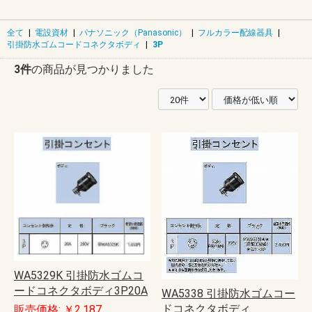
全て
|
電設資材
|
パナソニック（Panasonic）
|
フルカラー配線器具
|
引掛防水ゴムコードコネクタボディ
|
3P
3件
の商品が見つかりました
WA5329K 引掛防水ゴムコ
ードコネクタボディ3P20A
WA5338 引掛防水ゴムコー
ドコネクタボディ
販売価格: ￥2,187